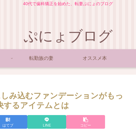
40代で歯科矯正を始めた、転妻ぷにょのブログ
ぷにょブログ
転勤族の妻
オススメ本
にしみ込むファンデーションがもっ
解決するアイテムとは
はてブ
LINE
コピー