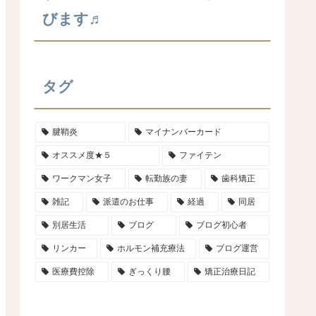
びます♬
タグ
腱鞘炎
マイナンバーカード
オススメ度★５
ファイテン
ワークマン女子
転勤族の妻
歯科矯正
雑記
派遣のお仕事
経過
同居
別居生活
ブログ
ブログ初心者
リンカー
ホルモン補充療法
ブログ運営
医療費控除
ぎっくり腰
矯正治療日記