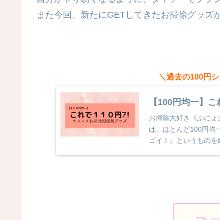
＼過去の100円
【100円均一】
お掃除大好き《ぷにょ
は、ほとんど100円
ゴイ！』というものを紹
円?!オスス...