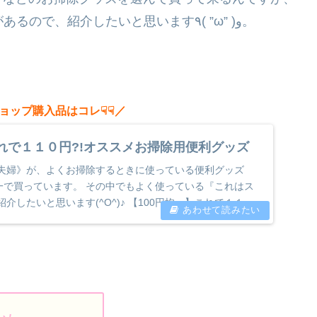
また今回、新たにGETしてきたお掃除グッズがあるので、紹介したいと思います٩( ”ω” )و。
ショップ購入品はコレ☟☟／
これで１１０円?!オススメお掃除用便利グッズ
夫婦》が、よくお掃除するときに使っている便利グッズ
均一で買っています。 その中でもよく使っている『これはス
介したいと思います(^O^)♪ 【100円均一】これで１１０