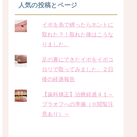
人気の投稿とページ
イボを糸で縛ったらホントに
取れた？！取れた後はこうな
りました。
足の裏にできたイボをイボコ
ロリで取ってみました。２日
後の経過報告
【歯科矯正】治療経過４１～
ブラオフへの準備（※閲覧注
意あり）～