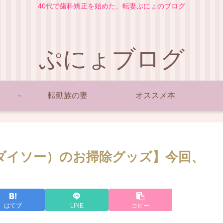
40代で歯科矯正を始めた、転妻ぷにょのブログ
ぷにょブログ
転勤族の妻
オススメ本
（ダイソー）のお掃除グッズ】今回、
はてブ
LINE
コピー