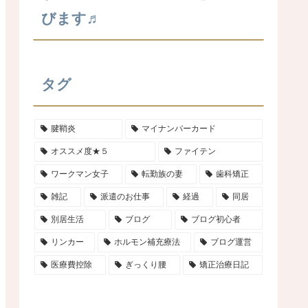
びます♬
タグ
腱鞘炎
マイナンバーカード
オススメ度★５
ファイテン
ワークマン女子
転勤族の妻
歯科矯正
雑記
派遣のお仕事
経過
同居
別居生活
ブログ
ブログ初心者
リンカー
ホルモン補充療法
ブログ運営
医療費控除
ぎっくり腰
矯正治療日記