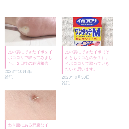
足の裏にできたイボをイ
足の裏にできたイボ（そ
ボコロリで取ってみまし
れともタコなのか？）。
た。２日後の経過報告
イボコロリで取っていき
たいと思います。
2023年10月3日
雑記
2023年9月30日
雑記
わき腹にある邪魔なイ