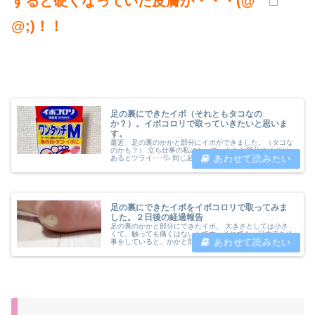
すると硬くなっていた皮膚が・・・(@￣□￣
@;)！！
足の裏にできたイボ（それともタコなの
か？）。イボコロリで取っていきたいと思いま
す。
最近、足の裏のかかと部分にイボができました。（タコな
のかも？） 立ち仕事の私にとって、かかと部分にイボが
あるとツライ･･･💦 同じ足の小指と小指の下の脇には魚の
目があるんだけど、そこは立ち仕事に支障がなく、長年放
置しちゃってます(^▽^;)...
足の裏にできたイボをイボコロリで取ってみま
した。２日後の経過報告
足の裏のかかと部分にできたイボ。 大きさとしては小さ
くて、触っても痛くはないんです。それでも一日中立ち仕
事をしていると、かかと部分が痛くなってきて、仕事が終
わる頃には足全体がツライ･･･ 『早いうちに取るようにす
れば、治りも早いかも！』とイ...