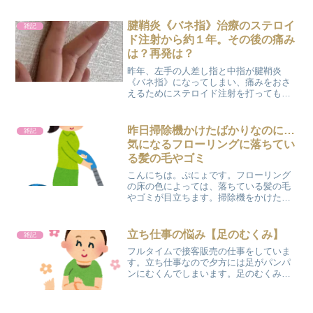
なお楽しみＢＯＸ。（ガチャガチャでも
出ているらしい･･･）ウタマロ石けん好き
腱鞘炎《バネ指》治療のステロイ
雑記
な私は、どうしても『...
ド注射から約１年。その後の痛み
は？再発は？
昨年、左手の人差し指と中指が腱鞘炎
《バネ指》になってしまい、痛みをおさ
えるためにステロイド注射を打ってもら
いました。 ぷにょ人差し指は、指を曲げ
伸ばしするときが特に痛くて１日中ずっ
と痛みがあり、中指は完全な《バネ指》
昨日掃除機かけたばかりなのに…
雑記
で朝になると指が曲がって...
気になるフローリングに落ちてい
る髪の毛やゴミ
こんにちは。ぷにょです。フローリング
の床の色によっては、落ちている髪の毛
やゴミが目立ちます。掃除機をかけたば
かりでも、床には服についていたホコリ
や髪の毛が落ちているものです。発見し
た時は、また掃除機をかけますか？フロ
立ち仕事の悩み【足のむくみ】
雑記
ーリングワイパーしますか...
フルタイムで接客販売の仕事をしていま
す。立ち仕事なので夕方には足がパンパ
ンにむくんでしまいます。足のむくみで
疲労感は倍増です。翌日にはむくみは解
消しますが、仕事に行ってはむくんでの
繰り返しです((+_+))【足のむくみ】原因