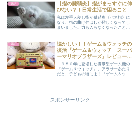
なぜ《むくみ》が...
【指の腱鞘炎】指がまっすぐに伸
雑記
びない？！日常生活で困ること
私は左手人差し指が腱鞘炎《バネ指》に
なり、指の曲げ伸ばしが難しくなってし
まいました。力も入らなくなったことで
フライパンの取っ手も握れなくなってし
まい、日常生活にも支障が出るようにな
ったことで、腱鞘炎の手術（腱鞘切開
懐かしい！！ゲーム＆ウォッチの
雑記
術）をしました。 手術後に...
復活『ゲーム＆ウォッチ スーパ
ーマリオブラザーズ』レビューし
ます
１９８０年に登場した携帯型ゲーム機の
『ゲーム＆ウォッチ』。アラサーあたり
だと、子どもの頃によく『ゲーム＆ウォ
ッチ』で遊んでいたのではないでしょう
か？単純なゲームだけど、無性にやりた
くなるんですよねー。私もずっと大切に
とっておいたはずなのに、...
スポンサーリンク