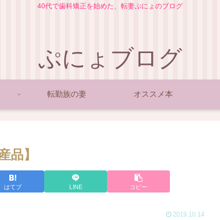
40代で歯科矯正を始めた、転妻ぷにょのブログ
ぷにょブログ
転勤族の妻
オススメ本
産品】
はてブ
LINE
コピー
2019.10.14