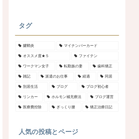
タグ
腱鞘炎
マイナンバーカード
オススメ度★５
ファイテン
ワークマン女子
転勤族の妻
歯科矯正
雑記
派遣のお仕事
経過
同居
別居生活
ブログ
ブログ初心者
リンカー
ホルモン補充療法
ブログ運営
医療費控除
ぎっくり腰
矯正治療日記
人気の投稿とページ