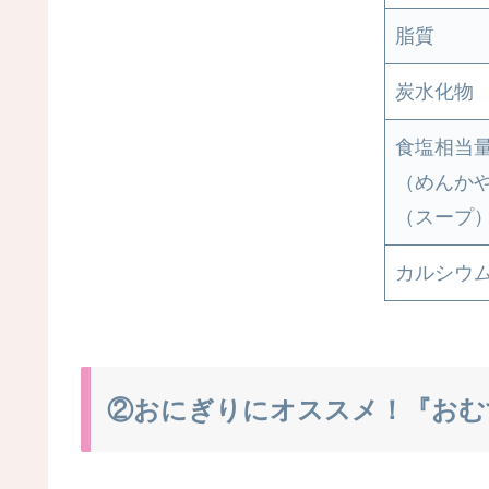
脂質
炭水化物
食塩相当
（めんか
（スープ
カルシウ
②おにぎりにオススメ！『おむ