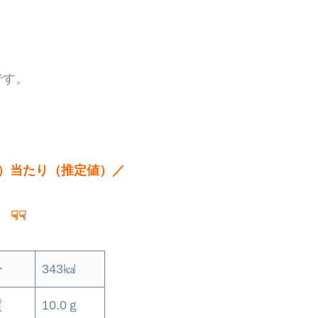
です。
ｇ）当たり（推定値）／
☟☟
ー
343㎉
質
10.0ｇ