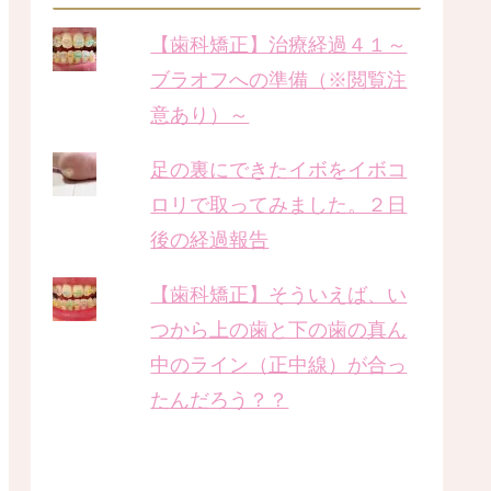
【歯科矯正】治療経過４１～
ブラオフへの準備（※閲覧注
意あり）～
足の裏にできたイボをイボコ
ロリで取ってみました。２日
後の経過報告
【歯科矯正】そういえば、い
つから上の歯と下の歯の真ん
中のライン（正中線）が合っ
たんだろう？？