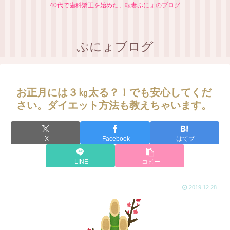
40代で歯科矯正を始めた、転妻ぷにょのブログ
ぷにょブログ
お正月には３㎏太る？！でも安心してくだ
さい。ダイエット方法も教えちゃいます。
X
Facebook
はてブ
LINE
コピー
2019.12.28