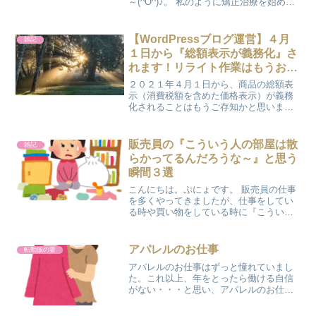
～(^O^)♪。 私のように矯正治療を始め
て、医療費のお支払が年間１０万円を超
えた場合にできる医療費控除の申請も、
マイナンバーカードを健康保険証として
【WordPressブログ運営】４月
雑記
利用していれば、確...
１日から『総額表示が義務化』さ
れます！リライト作業はもうお済
みですか？
２０２１年４月１日から、商品の総額表
示（消費税額を含めた価格表示）が義務
化されることはもうご存知かと思いま
す。 ブログを運営していると、商品を紹
介する機会もたくさんありますよね？ 私
もブログの中でいろんな商品を紹介して
販売員の『こういう人の部屋は散
雑記
いますが、商品名 ： ...
らかってるんだろうな～』と思う
瞬間３選
こんにちは。ぷにょです。 販売員の仕事
を多くやってきましたが、仕事をしてい
る時や買い物をしている時に『こういう
人の部屋は散らかってるんだろうな～』
と思う瞬間があります。 『こういう人の
部屋は散らかってるんだろうな～』 と思
アパレルのお仕事
転勤族の妻
う瞬間①レジでお...
アパレルのお仕事はずっと憧れていまし
た。これ以上、年をとったら働ける自信
がない・・・と思い、アパレルのお仕事
に足を踏み入れてみました(^O^) 今までず
っと働いていたスーパーのお仕事には、