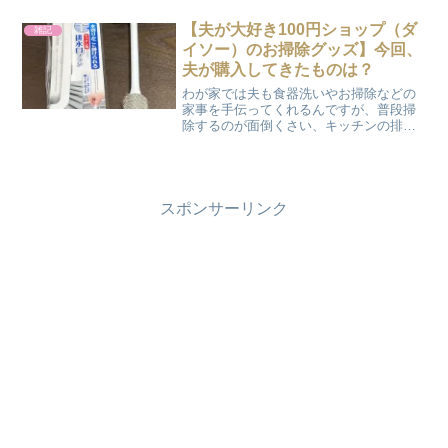
身だしなみの規則がありました。身だし
なみの規則髪が肩...
【夫が大好き100円ショップ（ダ
雑記
イソー）のお掃除グッズ】今回、
夫が購入してきたものは？
わが家では夫も食器洗いやお掃除などの
家事を手伝ってくれるんですが、普段掃
除するのが面倒くさい、キッチンの排水
口のお掃除も進んでやってくれるので、
とってもありがたいです！ 自分がやり易
くなるように、ダイソーでブラシなどの
お掃除グッズを選んで買...
スポンサーリンク