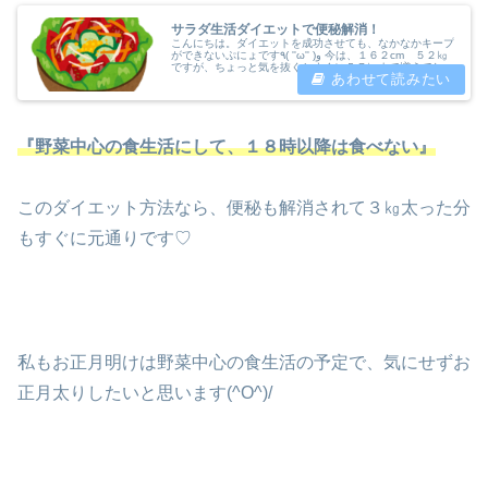
サラダ生活ダイエットで便秘解消！
こんにちは。ダイエットを成功させても、なかなかキープ
ができないぷにょです٩( ''ω'' )و 今は、１６２cm ５２㎏
ですが、ちょっと気を抜くとすぐに５７㎏まで増えてしま
います💦 以前に成功したナチュラルガーデンの『ファス
ティープラセンタ...
『野菜中心の食生活にして、１８時以降は食べない』
このダイエット方法なら、便秘も解消されて３㎏太った分
もすぐに元通りです♡
私もお正月明けは野菜中心の食生活の予定で、気にせずお
正月太りしたいと思います(^O^)/