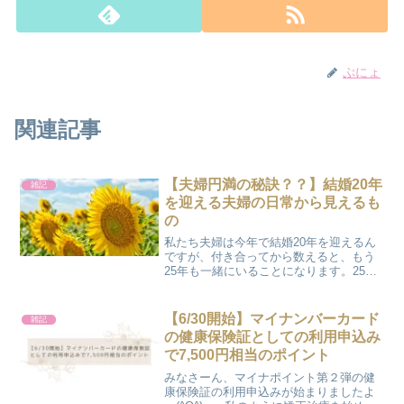
ぷにょ
関連記事
【夫婦円満の秘訣？？】結婚20年
雑記
を迎える夫婦の日常から見えるも
の
私たち夫婦は今年で結婚20年を迎えるん
ですが、付き合ってから数えると、もう
25年も一緒にいることになります。25年
間も一緒に居るとね、やっぱりぶっちゃ
け･･･仲良しなんですよー。「25年も一緒
にいて、何でそんなに仲がいいの？？」
【6/30開始】マイナンバーカード
雑記
と思われた方...
の健康保険証としての利用申込み
で7,500円相当のポイント
みなさーん、マイナポイント第２弾の健
康保険証の利用申込みが始まりましたよ