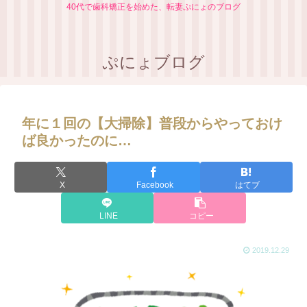
40代で歯科矯正を始めた、転妻ぷにょのブログ
ぷにょブログ
年に１回の【大掃除】普段からやっておけ
ば良かったのに…
X
Facebook
はてブ
LINE
コピー
2019.12.29