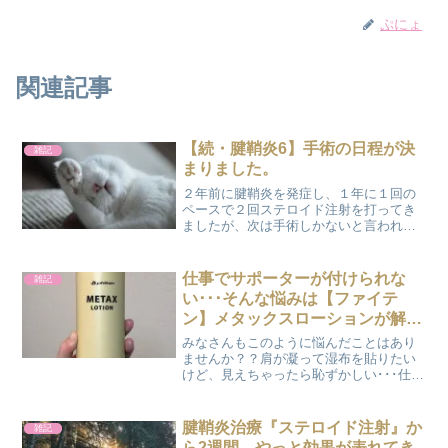
ぷにょ
関連記事
【続・腱鞘炎6】手術の日程が決
雑記
まりました。
２年前に腱鞘炎を発症し、１年に１回の
ペースで２回ステロイド注射を打ってき
ましたが、次は手術しかないと言われて
から怖くてお医者さん（整形外科）へ行
けずに、そのまま我慢してしまったため
に今年の５月くらいから徐々に指が太く
仕事でサポーターが付けられな
雑記
なり曲がりにくくなってし...
い･･･そんな悩みは【ファイテ
ン】メタックスローションが解決
します！！
みなさんもこのように悩んだことはあり
ませんか？？肩が凝って湿布を貼りたい
けど、見えちゃったら恥ずかしい･･･仕事
でサポーターをしたいんだけど、邪魔に
なっちゃうから付けられない･･･以前にア
パレル販売のお仕事をしている時に、
腱鞘炎治療『ステロイド注射』か
雑記
「湿布を貼りたいけ...
ら2週間。やっと効果が表れてき