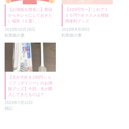
【お掃除を簡単に】普段
【100円均一】これで１
からキレイにしておきた
１０円?!オススメお掃除
い場所《３選》
用便利グッズ
2019年10月28日
2019年8月30日
転勤族の妻
転勤族の妻
【夫が大好き100円ショ
ップ（ダイソー）のお掃
除グッズ】今回、夫が購
入してきたものは？
2023年7月12日
雑記