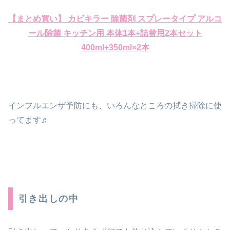
【まとめ買い】 カビキラー 除菌剤 スプレータイプ アルコ
ール除菌 キッチン用 本体1本+詰替用2本セット
400ml+350ml×2本
インフルエンザ予防にも、いろんなところの拭き掃除に使
ってます♬
引き出しの中