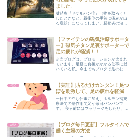
ました。
腱鞘炎『ドケルバン病』（物を取ろうと
したときなど、親指側の手首に痛みが出
る症状）になってしまい、腱鞘炎の治療
としてステロイド注射を打ってもらいま
した。 ステロイド注射を打ってもらう
と、一時的に腱鞘炎がひどくなったよう
【ファイテンの磁気治療サポータ
雑記
に痛みが増すんですが、な...
ー】磁気チタン足裏サポーターで
足の疲れが軽減！！
※当ブログは、プロモーションが含まれ
ています。足腰に負担がかかる仕事に就
いている私。今までもブログで足のむく
み・だるさや腰痛の記事を多く書いてき
たかと思います。そんな中でも最近（と
言っても去年ですが）取り上げたのが、
【実証】貼るだけカンタン！足つ
雑記
ファイテンの『磁気チタン...
ぼを刺激して、足の疲れを軽減
一日中の立ち仕事に加え、ホルモン補充
療法での副作用で足が毎日パンパンで
す。 寝る前にはマッサージをしたり、足
を上げたりして、むくみ・足の疲れを和
らげています。 むくみ・足の疲れが出る
前に何かいい方法があれば・・・そう
【ブログ毎日更新】フルタイムで
雑記
だ！『ファイテン』があっ...
働く主婦の方法