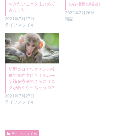
おきたいことをまとめて
のみ接種の場合）
みました。
2022年2月26日
2021年7月17日
雑記
ライフスタイル
新型コロナワクチンの接
種で血栓症に？！ホルモ
ン補充療法でさらにリス
クが高くなっちゃうの？
2021年7月27日
ライフスタイル
ライフスタイル