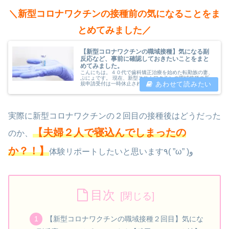
＼新型コロナワクチンの接種前の気になることをま
とめてみました／
【新型コロナワクチンの職域接種】気になる副
反応など、事前に確認しておきたいことをまと
めてみました。
こんにちは。４０代で歯科矯正治療を始めた転勤族の妻、
ぷにょです。 現在、新型コロナワクチンの職域接種の新
規申請受付は一時休止されていますが、私は有り難いこと
に職域接種を受けられることになりました。 かなり急な
スケジュールで職域接種の日程が決...
実際に新型コロナワクチンの２回目の接種後はどうだった
【夫婦２人で寝込んでしまったの
のか、
か？！】
体験リポートしたいと思います٩( ”ω” )و
目次
【新型コロナワクチンの職域接種２回目】気にな