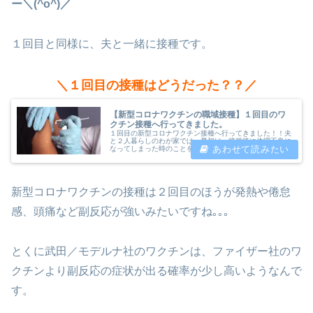
ー＼(^o^)／
１回目と同様に、夫と一緒に接種です。
＼１回目の接種はどうだった？？／
【新型コロナワクチンの職域接種】１回目のワ
クチン接種へ行ってきました。
１回目の新型コロナワクチン接種へ行ってきました！！夫
と２人暮らしのわが家では、最初は、接種後に体調不良に
なってしまった時のことを考えて夫婦別々にワクチン接種
をしようと思ってました。それが、私の勤め先で新型コロ
ナワクチンの職域接種ができること...
新型コロナワクチンの接種は２回目のほうが発熱や倦怠
感、頭痛など副反応が強いみたいですね｡｡｡
とくに武田／モデルナ社のワクチンは、ファイザー社のワ
クチンより副反応の症状が出る確率が少し高いようなんで
す。