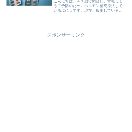
こんにちは。４１歳で閉経し、骨粗しょ
う症予防のためにホルモン補充療法して
いるぷにょです。現在、服用している薬
はプレマリン錠（卵胞ホルモン薬（エス
トロゲン薬））と、ヒスロン錠（黄体ホ
ルモン薬）の2種類になります。閉経して
すぐは低用量ピルを服用...
スポンサーリンク