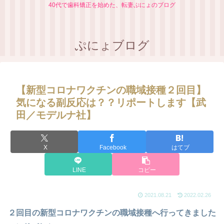
40代で歯科矯正を始めた、転妻ぷにょのブログ
ぷにょブログ
【新型コロナワクチンの職域接種２回目】
気になる副反応は？？リポートします【武
田／モデルナ社】
X
Facebook
はてブ
LINE
コピー
2021.08.21
2022.02.26
２回目の新型コロナワクチンの職域接種へ行ってきました