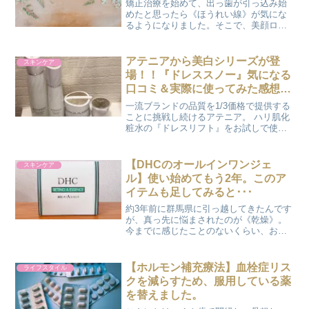
矯正治療を始めて、出っ歯が引っ込み始
めたと思ったら《ほうれい線》が気にな
るようになりました。そこで、美顔ロー
ラー『リファ カラット』で毎日コロコ
ロし始めて２週間が経ちました。 リフト
ケア美容液も併用してから１週間。変化
アテニアから美白シリーズが登
スキンケア
は、というと『変わって...
場！！『ドレススノー』気になる
口コミ＆実際に使ってみた感想
は？
一流ブランドの品質を1/3価格で提供する
ことに挑戦し続けるアテニア。 ハリ肌化
粧水の『ドレスリフト』をお試しで使っ
てみたところ、当時使っていた化粧水の
約半分の値段で、ほぼ同じ使用感だった
ことで、もうかれこれ１年以上アテニア
【DHCのオールインワンジェ
スキンケア
を愛用しています。...
ル】使い始めてもう2年。このア
イテムも足してみると･･･
約3年前に群馬県に引っ越してきたんです
が、真っ先に悩まされたのが《乾燥》。
今までに感じたことのないくらい、お肌
が乾燥しました。 とあることがきっかけ
で『DHCのオールインワンジェル』を使
ってみることにしたんですが、お風呂上
【ホルモン補充療法】血栓症リス
ライフスタイル
りにただオールイン...
クを減らすため、服用している薬
を替えました。