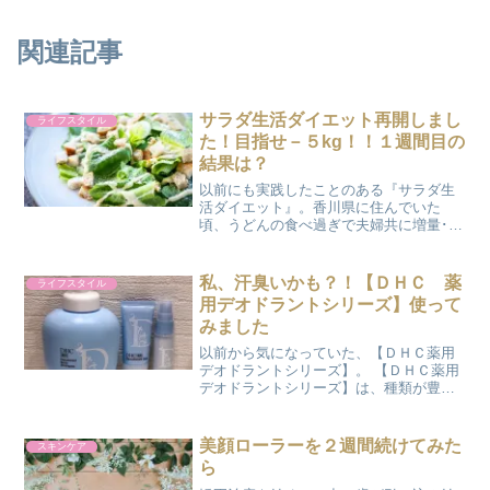
関連記事
サラダ生活ダイエット再開しまし
ライフスタイル
た！目指せ－５kg！！１週間目の
結果は？
以前にも実践したことのある『サラダ生
活ダイエット』。香川県に住んでいた
頃、うどんの食べ過ぎで夫婦共に増量･･･
(￣▽￣;)。これはイカン！とお米を断
ち、サラダをたくさん食べるという『サ
ラダ生活ダイエット』を実行しまし
私、汗臭いかも？！【ＤＨＣ 薬
ライフスタイル
た。 ぷにょ家の『サラダ...
用デオドラントシリーズ】使って
みました
以前から気になっていた、【ＤＨＣ薬用
デオドラントシリーズ】。 【ＤＨＣ薬用
デオドラントシリーズ】は、種類が豊富
♬・ＤＨＣ薬用デオドラント ボディシ
ャンプー・ＤＨＣ薬用デオドラント ス
ティック・ＤＨＣ薬用デオドラント シ
美顔ローラーを２週間続けてみた
スキンケア
ート・ＤＨＣ薬用デオド...
ら