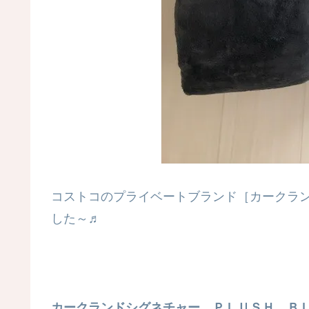
コストコのプライベートブランド［カークラ
した～♬
カークランドシグネチャー ＰＬＵＳＨ Ｂ