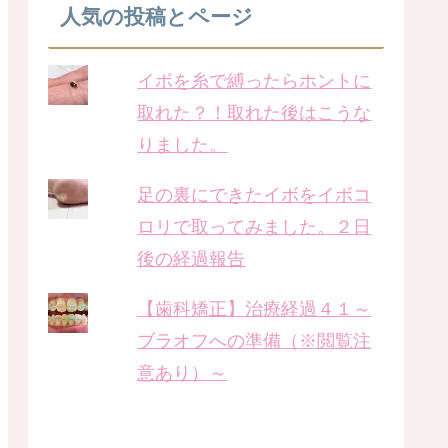
人気の投稿とページ
イボを糸で縛ったらホントに
取れた？！取れた後はこうな
りました。
足の裏にできたイボをイボコ
ロリで取ってみました。２日
後の経過報告
【歯科矯正】治療経過４１～
ブラオフへの準備（※閲覧注
意あり）～