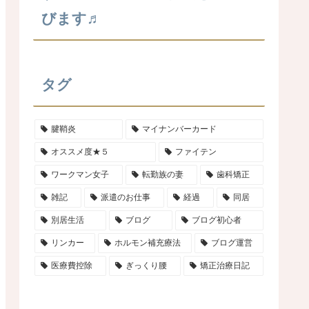
びます♬
タグ
腱鞘炎
マイナンバーカード
オススメ度★５
ファイテン
ワークマン女子
転勤族の妻
歯科矯正
雑記
派遣のお仕事
経過
同居
別居生活
ブログ
ブログ初心者
リンカー
ホルモン補充療法
ブログ運営
医療費控除
ぎっくり腰
矯正治療日記