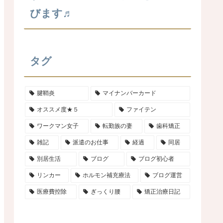
びます♬
タグ
腱鞘炎
マイナンバーカード
オススメ度★５
ファイテン
ワークマン女子
転勤族の妻
歯科矯正
雑記
派遣のお仕事
経過
同居
別居生活
ブログ
ブログ初心者
リンカー
ホルモン補充療法
ブログ運営
医療費控除
ぎっくり腰
矯正治療日記