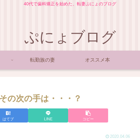
40代で歯科矯正を始めた、転妻ぷにょのブログ
ぷにょブログ
転勤族の妻
オススメ本
その次の手は・・・？
はてブ
LINE
コピー
2020.04.06