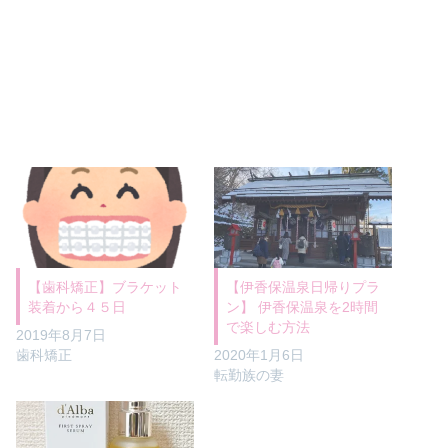
【歯科矯正】ブラケット
【伊香保温泉日帰りプラ
装着から４５日
ン】 伊香保温泉を2時間
で楽しむ方法
2019年8月7日
歯科矯正
2020年1月6日
転勤族の妻