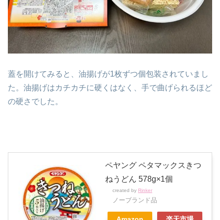
蓋を開けてみると、油揚げが1枚ずつ個包装されていまし
た。油揚げはカチカチに硬くはなく、手で曲げられるほど
の硬さでした。
ペヤング ペタマックスきつ
ねうどん 578g×1個
created by
Rinker
ノーブランド品
Amazon
楽天市場