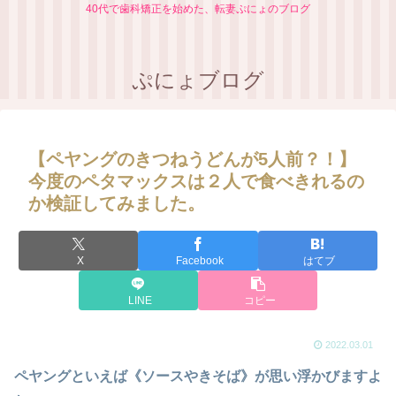
40代で歯科矯正を始めた、転妻ぷにょのブログ
ぷにょブログ
【ペヤングのきつねうどんが5人前？！】
今度のペタマックスは２人で食べきれるの
か検証してみました。
X
Facebook
はてブ
LINE
コピー
2022.03.01
ペヤングといえば《ソースやきそば》が思い浮かびますよ