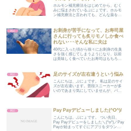
ホルモン補充療法をはじめてから、むく
みに悩まされているぷにょです。ホルモ
ン補充療法と言われても、どんな薬をど
のように服用していくのか、どんな副作
用があるのか気になりますよね。確かに
人によって処方のされ方が違ってきます
お刺身が苦手になって、お寿司屋
雑記
が、一例として私の処方さ...
さんに行っても炙りモノしか食べ
れない･･･そんな私に夫は
40代に入った頃から徐々にお刺身の生臭
さを強く感じてしまうようになり、以前
は美味しく食べていたお寿司はもちろ
ん、海鮮丼も途中でギブアップしてしま
うほど生のお魚が苦手になってしまいま
した。 大好きだったマグロやサーモンは
足のサイズが左右違うという悩み
雑記
かろうじて食べれますが...
こんにちは、ぷにょです。 私は足のサイ
ズが左右違います。普段スニーカーが多
いのであまり気にしていませんが、パン
プスなどのヒールのある靴を履くと、足
が痛くなってしまいます。 足のサイズが
左右違うという現実以前、歩きやすいパ
ンプスという口コミの...
Pay Payデビューしました(^O^)/
雑記
こんにちは。ぷにょです。 つい先日、
Pay Payデビューをしました＼(^o^)／Pay
Payが始まってすぐにアプリをダウンロ