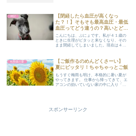
ードしてましたが、クレジットカード登
録や銀行口座を登録しないとチャージが
できないということで、小心者のぷにょ
はそ...
【閉経したら血圧が高くなっ
雑記
た？！】そもそも最高血圧・最低
血圧ってどう違うの？高いとどう
なるの？
こんにちは、ぷにょです。私が４１歳の
ときに生理がピタッと来なくなり、その
まま閉経してしまいました。現在は４５
歳ですが、閉経してからは『骨粗しょう
症予防のため』に薬の服用で生理を起こ
しています。以前は血圧が１１０前後だ
【ご飯作るのめんどくさーい】
転勤族の妻
ったんですが、閉経してか...
夏にピッタリ！ちゃちゃっとご飯
もうすぐ梅雨も明け、本格的に暑い夏が
やってきます。 仕事から帰ってきて、エ
アコンの効いていない家の中に入り「さ
あ！これから夕食作りだ！！」なんて気
分にもなれません・・・ 火もあまり使わ
ずにちゃちゃっとご飯ができるレシピ、
３つ紹介しちゃいます...
スポンサーリンク