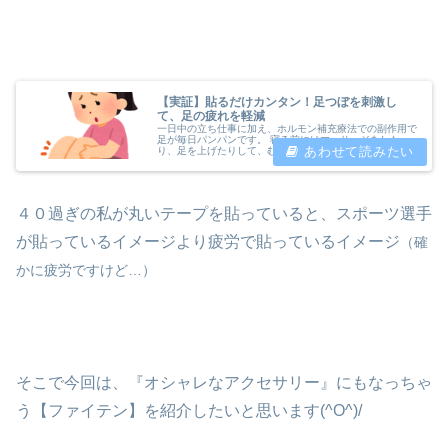
【実証】貼るだけカンタン！足つぼを刺激し
て、足の疲れを軽減
一日中の立ち仕事に加え、ホルモン補充療法での副作用で
足が毎日パンパンです。 寝る前にはマッサージをした
り、足を上げたりして、むくみ・足の疲れを和らげていま
す。 むくみ・足の疲れが出る前に何かいい方法があれ
ば・・・そうだ！『ファイテン』があっ...
４０過ぎの私が丸いテープを貼っていると、スポーツ選手
が貼っているイメージより疲労で貼っているイメージ
（確
かに疲労ですけど…）
そこで今回は、『オシャレなアクセサリー』にもなっちゃ
う【ファイテン】を紹介したいと思います(^O^)/