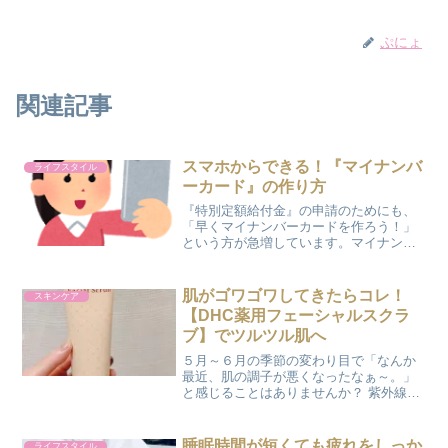
ぷにょ
関連記事
スマホからできる！『マイナンバ
ライフスタイル
ーカード』の作り方
『特別定額給付金』の申請のためにも、
「早くマイナンバーカードを作ろう！」
という方が急増しています。マイナンバ
ーカードの申請方法を確認してみるその
ため市区町村の役所（交付窓口）がもの
すごく混んでいるという現状がありま
肌がゴワゴワしてきたらコレ！
スキンケア
す。市区町村から送られてき...
【DHC薬用フェーシャルスクラ
ブ】でツルツル肌へ
５月～６月の季節の変わり目で「なんか
最近、肌の調子が悪くなったなぁ～。」
と感じることはありませんか？ 紫外線が
強くなって高温多湿になり、ターンオー
バーが乱れがちになって、古い角質が溜
まっているかもしれません。 そんな古い
睡眠時間が短くても疲れをしっか
ライフスタイル