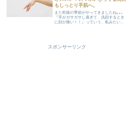
もしっとり手肌へ。
また乾燥の季節がやってきましたね｡｡｡
『手がガサガサし過ぎて、洗顔するとき
に顔が痛い！！』っていう、私みたいな
酷い手荒れさんに朗報です(^O^)/。 お風
呂上りのたった10分で、しっとりモチモ
チ手肌になれちゃう方法があるので
す！！ その方法...
スポンサーリンク