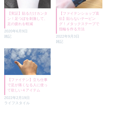
【実証】貼るだけカンタ
【ファイテンショップ直
ン！足つぼを刺激して、
伝】貼らないテーピン
足の疲れを軽減
グ！メタックステープで
指輪を作る方法
2020年6月9日
雑記
2022年9月3日
雑記
【ファイテン】立ち仕事
で足が痛くなる人に使っ
て欲しい４アイテム
2022年2月19日
ライフスタイル