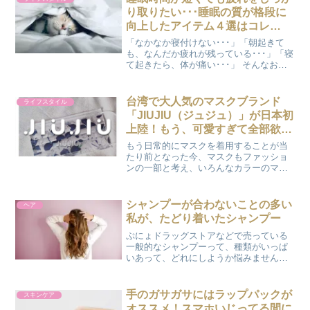
角質ケアに有効なのが...
り取りたい･･･睡眠の質が格段に
向上したアイテム４選はコレ
だ！！
「なかなか寝付けない･･･」「朝起きて
も、なんだか疲れが残っている･･･」「寝
て起きたら、体が痛い･･･」 そんなお悩
みはありませんか？じつはこの言葉、以
前の私の言葉なんです。 それが今では
「布団に入ったら記憶がない（←ソッコ
台湾で大人気のマスクブランド
ライフスタイル
ー寝てる）」「...
「JIUJIU（ジュジュ）」が日本初
上陸！もう、可愛すぎて全部欲し
くなっちゃう！！
もう日常的にマスクを着用することが当
たり前となった今、マスクもファッショ
ンの一部と考え、いろんなカラーのマス
クが出ていますね。マスク ＝ 白。黒
いマスクなんて考えられなかったのが、
今では使用率ナンバーワンです(笑)。そん
シャンプーが合わないことの多い
ヘア
なファッション性のあ...
私が、たどり着いたシャンプー
ぷにょドラッグストアなどで売っている
一般的なシャンプーって、種類がいっぱ
いあって、どれにしようか悩みません
か？私は、髪質が原因なのかシャンプー
が原因なのか、シャンプーが合わないこ
とがとってもよくあります。 シャンプー
手のガサガサにはラップパックが
スキンケア
後にドライヤーを使って髪...
オススメ！スマホいじってる間に