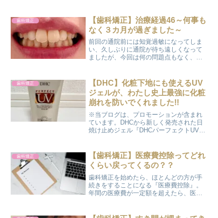
【歯科矯正】治療経過46～何事も
歯科矯正
なく３カ月が過ぎました～
前回の通院前には知覚過敏になってしま
い、久しぶりに通院が待ち遠しくなって
ましたが、今回は何の問題点もなく、あ
っという間に3カ月が過ぎていきまし
た。 ただ、いつものように下側の前歯周
辺には歯石が溜まってしまうので、早く
【DHC】化粧下地にも使えるUV
歯科矯正
キレイにしてもらいたいな...
ジェルが、わたし史上最強に化粧
崩れを防いでくれました!!
※当ブログは、プロモーションが含まれ
ています。DHCから新しく発売された日
焼け止めジェル『DHCパーフェクトUVジ
ェル』。 今までは日焼け止めは、顔は顔
用（UVカット力の高い化粧下地）、から
だはからだ用と分けて使っていまし
【歯科矯正】医療費控除ってどれ
歯科矯正
た。 それが今回の...
くらい戻ってくるの？？
歯科矯正を始めたら、ほとんどの方が手
続きをすることになる『医療費控除』。
年間の医療費が一定額を超えたら、医療
費控除を申請することで、支払った税金
が少し戻ってくるという制度です。 私の
場合ですが、永久歯列の矯正費用として