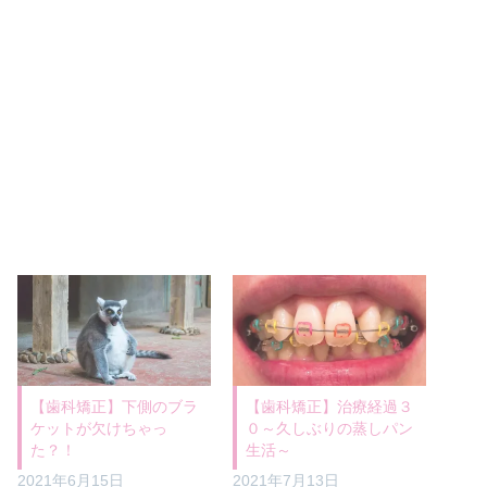
【歯科矯正】下側のブラ
【歯科矯正】治療経過３
ケットが欠けちゃっ
０～久しぶりの蒸しパン
た？！
生活～
2021年6月15日
2021年7月13日