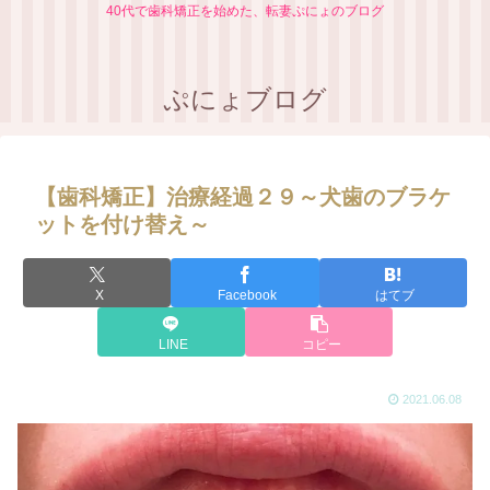
40代で歯科矯正を始めた、転妻ぷにょのブログ
ぷにょブログ
【歯科矯正】治療経過２９～犬歯のブラケ
ットを付け替え～
X
Facebook
はてブ
LINE
コピー
2021.06.08