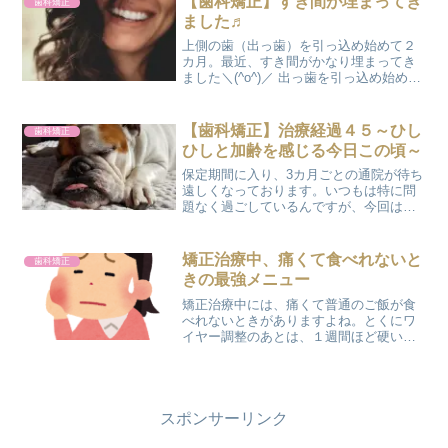
【歯科矯正】すき間が埋まってき
歯科矯正
６５万円月に１回の調整...
ました♬
上側の歯（出っ歯）を引っ込め始めて２
カ月。最近、すき間がかなり埋まってき
ました＼(^o^)／ 出っ歯を引っ込め始めた
ころ こんなにすき間があったのに いま現
在ではこんなに埋まってきました♬ 本来
なら犬歯が後ろ側へピッタリくっつくは
【歯科矯正】治療経過４５～ひし
歯科矯正
ずなんです...
ひしと加齢を感じる今日この頃～
保定期間に入り、3カ月ごとの通院が待ち
遠しくなっております。いつもは特に問
題なく過ごしているんですが、今回はち
ょっと歯が痛くなってしまったりで『や
っと通院の日が来たー！』という思いで
した。歯磨き粉や冷たいものが歯にしみ
矯正治療中、痛くて食べれないと
歯科矯正
るので、知覚過敏かな？...
きの最強メニュー
矯正治療中には、痛くて普通のご飯が食
べれないときがありますよね。とくにワ
イヤー調整のあとは、１週間ほど硬いも
のが食べれません。そんなときには、柔
らかいものを食べるわけですが、最強に
柔らかい食べものがあったのです！最近
は、月に１回か２回は作っ...
スポンサーリンク