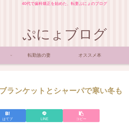
40代で歯科矯正を始めた、転妻ぷにょのブログ
ぷにょブログ
転勤族の妻
オススメ本
ブランケットとシャーパで寒い冬も
はてブ
LINE
コピー