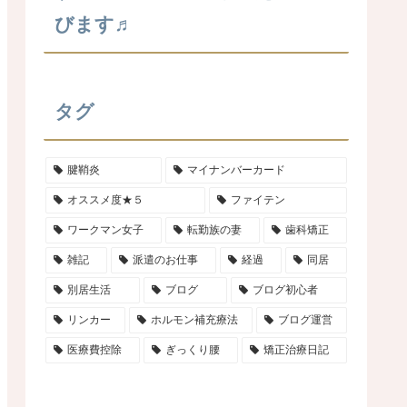
びます♬
タグ
腱鞘炎
マイナンバーカード
オススメ度★５
ファイテン
ワークマン女子
転勤族の妻
歯科矯正
雑記
派遣のお仕事
経過
同居
別居生活
ブログ
ブログ初心者
リンカー
ホルモン補充療法
ブログ運営
医療費控除
ぎっくり腰
矯正治療日記