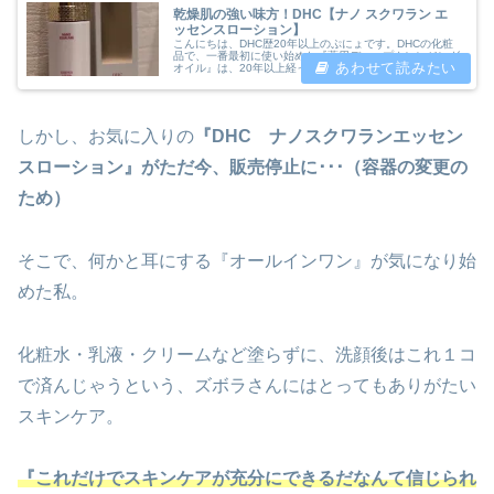
乾燥肌の強い味方！DHC【ナノ スクワラン エ
ッセンスローション】
こんにちは、DHC歴20年以上のぷにょです。DHCの化粧
品で、一番最初に使い始めた『薬用ディープクレンジング
オイル』は、20年以上経った今でもずーっと使い続けて
いるアイテムです。たまに浮気して違うクレンジングオイ
ルを使ったとしても、結局元の...
しかし、お気に入りの
『DHC ナノスクワランエッセン
スローション』がただ今、販売停止に･･･（容器の変更の
ため）
そこで、何かと耳にする『オールインワン』が気になり始
めた私。
化粧水・乳液・クリームなど塗らずに、洗顔後はこれ１コ
で済んじゃうという、ズボラさんにはとってもありがたい
スキンケア。
『これだけでスキンケアが充分にできるだなんて信じられ