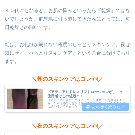
４０代にもなると、お肌の悩みといったら『乾燥』ではな
いでしょうか。群馬県に引っ越してきた私にとっては、毎
日乾燥との闘いです。
朝は、お化粧が崩れない程度のしっとりスキンケア。夜は
気にせず、べっとりスキンケア。という具合に分けており
ます。
＼朝のスキンケアはコレ☟☟／
《アテニア》ドレスリフトローションが、この
使用感でこの値段？！
《アテニア》スキンクリア クレンズオイルを購入した
ら、１４日分の化粧水［ドレスリフトローション］のお試
し品が付いてきました。正直、化粧水は「試供品が付いて
て、ラッキー♪」くらいな気持ちでした。実際に使ってみ
てビックリぷにょなにコレ、しっとり...
＼夜のスキンケアはコレ☟☟／