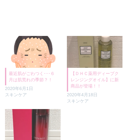
最近肌がごわつく･･･６
【ＤＨＣ薬用ディープク
月は肌荒れの季節？！
レンジングオイル】に新
商品が登場！！
2020年6月1日
スキンケア
2020年4月18日
スキンケア