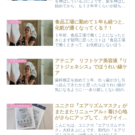
を伸ばしているぷにょです。髪を伸ばし
始めてから、もう２年半くらいが経ちま
す。ヘアドネーションするためには、31
ｃｍ以上は髪を伸ばさなくちゃいけない
んですが、そろそろ目標の長さに近づい
食品工場に勤めて１年も経つと、
メイク
てきました。＼ヘアドネ...
化粧が濃くなってくる？！
１年前、食品工場で働くことになったと
きにまず疑問に思ったコトは『食品工場
で働くときって、お化粧はしないほうが
いいのかな・・・？？』 まずは他の人を
見てからと思い、初日には化粧下地のみ
でアイメイクもナシの、ほぼすっぴん状
アテニア リフトケア美容液『リ
スキンケア
態で出勤しました。 ま...
フトジェネシス』でほうれい線ケ
ア
歯科矯正を始めて１年、出っ歯が少し引
っ込んできたかと思ったらほうれい線が
気になるように･･･余り嬉しくない顔の変
化です(;´Д｀) そこで先週から、美顔ロー
ラーで毎日せっせとコロコロし始めまし
た。朝は化粧前に５分、夜はお風呂上り
ユニクロ『エアリズムマスク』が
ライフスタイル
に５分～１０...
またまたリニューアル♬着け心地
がさらにアップして、カワイイく
すみカラーも新登場！！
こんにちは、ユニクロ『エアリズムマス
ク』大好きぷにょです。初代の『エアリ
ズムマスク』は使ったことはなくて、２