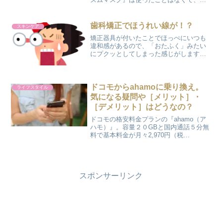
代目の『エアリズムマスク』からのユー
ザーになります。とにかくマスクをして
いる時の息苦しさがなくて、着け心地が
歯科矯正でほうれい線が！？
スキンケア
最高だったので白・グレー...
矯正器具が付いたことでほっぺにいつも
違和感があるので、「おたふく」みたい
にプクッとしてしまった感じがします。
夫に『前からプクッてしてるじゃん』っ
てツッコまれそうだけど…歯科矯正でほ
うれい線が⁉そんな感じが続いてから自分
の顔を鏡でよくみると、...
ドコモからahamoに乗り換え。
ライフスタイル
気になる疑問や［メリット］・
［デメリット］はどうなの？
ドコモの格安料金プランの『ahamo（ア
ハモ）』。容量２０GBと国内通話５分無
料で基本料金が月々2,970円（税
込）！！ 5分の通話じゃ足りない･･･とい
う方は、＋1,100円（税込）でかけ放題オ
プションも付けられます。 わが家もそう
ですが...
スポンサーリンク