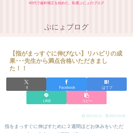
40代で歯科矯正を始めた、転妻ぷにょのブログ
ぷにょブログ
【指がまっすぐに伸びない】リハビリの成
果･･･先生から満点合格いただきまし
た！！
X
Facebook
はてブ
LINE
コピー
2023.02.21
2023.04.08
指をまっすぐに伸ばすために２週間ほどお休みをいただ