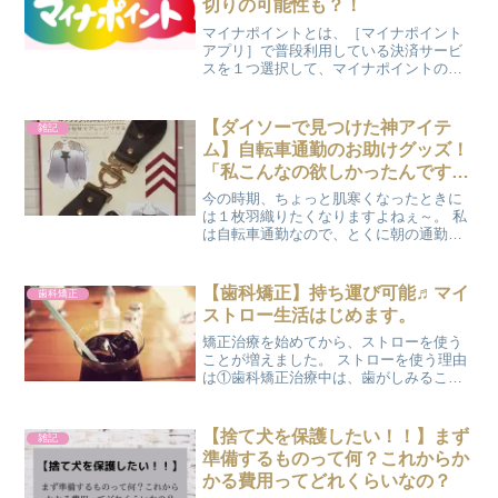
切りの可能性も？！
マイナポイントとは、［マイナポイント
アプリ］で普段利用している決済サービ
スを１つ選択して、マイナポイントの申
込みをすると、チャージまたは決済時に
お買い物などに利用できるポイント等が
付与されます。マイナポイントは、キャ
【ダイソーで見つけた神アイテ
雑記
ッシュレス決済事業者が付...
ム】自転車通勤のお助けグッズ！
「私こんなの欲しかったんですー
ー！！」
今の時期、ちょっと肌寒くなったときに
は１枚羽織りたくなりますよねぇ～。 私
は自転車通勤なので、とくに朝の通勤時
には感じてました。でも私の持っている
カーディガンはボタンがなくて、自転車
で着てたら絶対脱げちゃうってやつ。 ボ
【歯科矯正】持ち運び可能♬マイ
歯科矯正
タンの付いてないカー...
ストロー生活はじめます。
矯正治療を始めてから、ストローを使う
ことが増えました。 ストローを使う理由
は①歯科矯正治療中は、歯がしみること
がよくある（しみると顔を覆いたくなる
ほど痛い）②ブラケットとワイヤーを固
定するゴムが着色してしまう ぷにょ飲み
【捨て犬を保護したい！！】まず
雑記
ものが歯に当たらない...
準備するものって何？これからか
かる費用ってどれくらいなの？