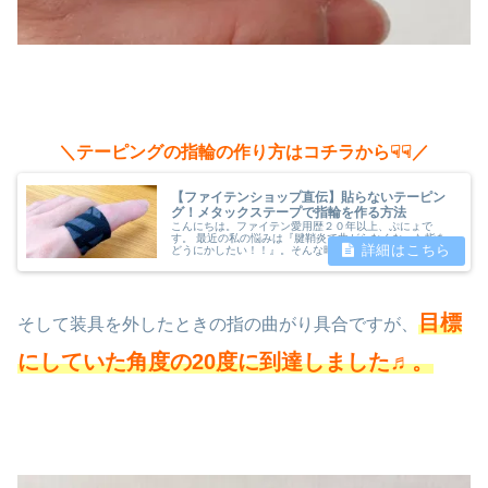
＼テーピングの指輪の作り方はコチラから☟☟／
【ファイテンショップ直伝】貼らないテーピン
グ！メタックステープで指輪を作る方法
こんにちは。ファイテン愛用歴２０年以上、ぷにょで
す。 最近の私の悩みは『腱鞘炎で曲がらなくなった指を
どうにかしたい！！』。そんな時こそファイテンショップ
♬。 いつも何かしら、ファイテンアイテムの目からウロ
コな使い方を教えてくれるんですよね～...
目標
そして装具を外したときの指の曲がり具合ですが、
にしていた角度の20度に到達しました♬。