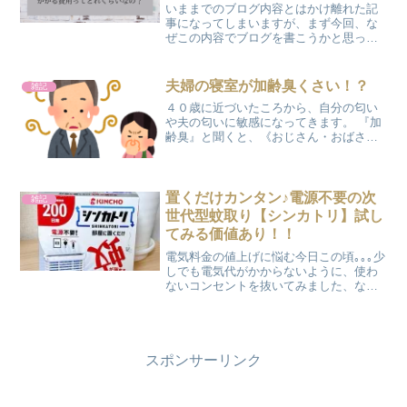
いままでのブログ内容とはかけ離れた記
事になってしまいますが、まず今回、な
ぜこの内容でブログを書こうかと思った
のかをお話ししたいと思います。 職場の
人と休憩時間にお話ししていると家の近
くのゴミ捨て場に子犬が捨てられてたん
夫婦の寝室が加齢臭くさい！？
雑記
です。ウチではもう飼え...
４０歳に近づいたころから、自分の匂い
や夫の匂いに敏感になってきます。 『加
齢臭』と聞くと、《おじさん・おばさ
ん》のイメージが強いですが、ではいつ
から《おじさん・おばさん》になるので
しょうか？ 兄弟に子供ができて、『おじ
さん・おばさん』と呼ば...
置くだけカンタン♪電源不要の次
雑記
世代型蚊取り【シンカトリ】試し
てみる価値あり！！
電気料金の値上げに悩む今日この頃｡｡｡少
しでも電気代がかからないように、使わ
ないコンセントを抜いてみました、なん
て方もいらっしゃるのではないでしょう
か。 これからの季節、一番に電気代が心
配になるのがエアコンの長時間使用です
が、電気式の蚊取り...
スポンサーリンク