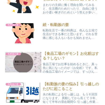
まわりの主婦に働く理由を聞いてみる
と、生活費のためだったり、自由に使う
お小遣い稼ぎのためという答えが多いで
す。主婦が働く理由として多いのが時間
が空いているから自由に使うお小遣い稼
ぎのため生活費のため貯金のため私は転
続・転勤族の妻
転勤族の妻
妻（夫が転勤族の妻）なので...
転勤生活で一番の特典は、色んな土地で
生活ができる事だと思います。それを苦
痛に感じる人もいるかも知れません
が。。。 私も行く先々で友達ができて、
お別れの時はものすごく悲しいです。 今
日は悲しい思い出より、面白かった話を
したいと思います٩( '...
【食品工場のギモン】お化粧はす
転勤族の妻
る？しない？
食品工場でお仕事を始めるときに、真っ
先に気になったのが《お化粧》です。私
の食品工場のイメージでは、すっぴん！
そこで工場見学へ行ったときに、質問し
てみました。ぷにょお化粧はしてもいい
のですか？落ちない化粧だったら大丈夫
【転勤族の妻の悩み】引っ越しの
転勤族の妻
ですよ。落ちない化粧＝ウ...
たびに起こること
夫の転勤による引っ越しは、もう６回目
になります。 異動してから長くて３年、
短くて半年の滞在期間💦 引っ越し作業も