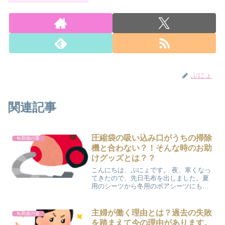
ぷにょ
関連記事
圧縮袋の吸い込み口がうちの掃除
転勤族の妻
機と合わない？！そんな時のお助
けグッズとは？？
こんにちは、ぷにょです。 夜、寒くなっ
てきたので、先日毛布を出しました。夏
用のシーツから冬用のボアシーツにも交
換して、ふわふわに包まれて寝ています
♡ かさばる布団や衣類は、いつも圧縮袋
に入れて収納しています。収納スペース
主婦が働く理由とは？過去の失敗
転勤族の妻
が限られているアパー...
を踏まえて今の理由があります。