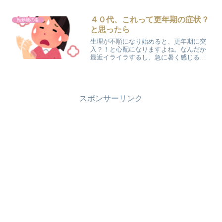
すっかり慣れてしまいました(;^ω^) 【転
勤族の妻の悩み】引っ越し後はいつも…
引っ越し作業は、１日あれば荷ほどきは
４０代、これって更年期の症状？
転勤族の妻
終わってしま...
と思ったら
生理が不順になり始めると、更年期に突
入？！と心配になりますよね。なんだか
最近イライラするし、急に暑く感じる…
41歳で閉経した私も、そんな症状が出て
いました。更年期障害の症状は、人によ
っても違います。仕事ができなくなるほ
ど辛い人もいれば、何と...
スポンサーリンク