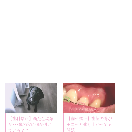
【歯科矯正】新たな現象
【歯科矯正】歯茎の骨が
が･･･鼻の穴に何か付い
モコっと盛り上がってる
ている？？
問題