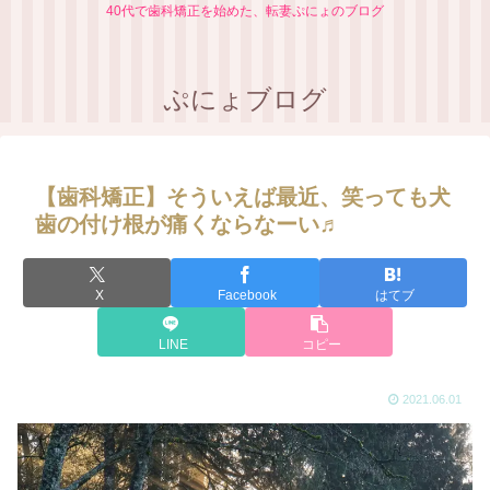
40代で歯科矯正を始めた、転妻ぷにょのブログ
ぷにょブログ
【歯科矯正】そういえば最近、笑っても犬
歯の付け根が痛くならなーい♬
X
Facebook
はてブ
LINE
コピー
2021.06.01