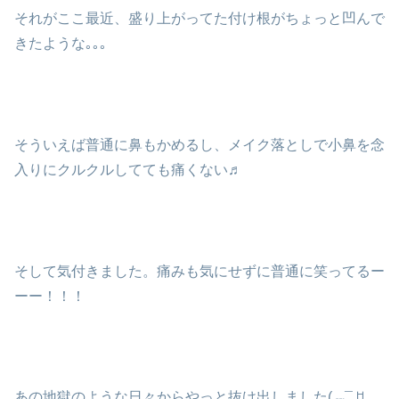
それがここ最近、盛り上がってた付け根がちょっと凹んで
きたような｡｡｡
そういえば普通に鼻もかめるし、メイク落としで小鼻を念
入りにクルクルしてても痛くない♬
そして気付きました。痛みも気にせずに普通に笑ってるー
ーー！！！
あの地獄のような日々からやっと抜け出しました( ⑉¯ ꇴ