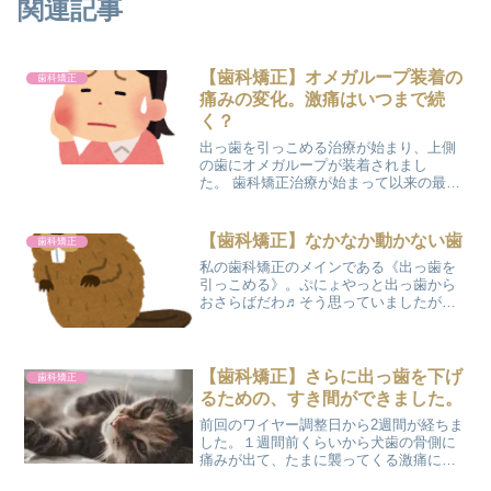
関連記事
【歯科矯正】オメガループ装着の
歯科矯正
痛みの変化。激痛はいつまで続
く？
出っ歯を引っこめる治療が始まり、上側
の歯にオメガループが装着されまし
た。 歯科矯正治療が始まって以来の最大
の激痛１日目はひたすら痛みに耐えてい
ました(;´Д`A ``` 矯正器具を取ってしまい
たいほどの痛みが、その後どのように変
【歯科矯正】なかなか動かない歯
歯科矯正
化していった...
私の歯科矯正のメインである《出っ歯を
引っこめる》。ぷにょやっと出っ歯から
おさらばだわ♬そう思っていましたが、
この《出っ歯を引っこめる》ための前段
階で停滞してしまいました。。。今まで
あんなに順調に進んでいたのに・・・な
ぜか２カ月前から急に動き...
【歯科矯正】さらに出っ歯を下げ
歯科矯正
るための、すき間ができました。
前回のワイヤー調整日から2週間が経ちま
した。１週間前くらいから犬歯の骨側に
痛みが出て、たまに襲ってくる激痛に耐
えながら過ごしてきました。 『最近は痛