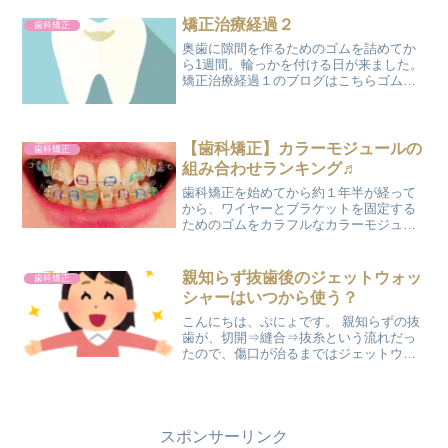
みがなくて、寂しいくらい』なんて矯正
歯科の先生に言ってたのに。やっぱり痛
矯正治療経過２
歯科矯正
いのは嫌なものです...
奥歯に隙間を作るためのゴムを詰めてか
ら1週間。輪っかを付ける日が来ました。
矯正治療経過１のブログはこちらゴムを
外したら、無事に隙間が空いていました
(´▽｀)輪っかをはめる前に、私の頑固な
歯石除去です。歯石は定期的に取ってお
くべきだと痛感しま...
【歯科矯正】カラーモジュールの
歯科矯正
組み合わせランキング♬
歯科矯正を始めてから約１年半が経って
から、ワイヤーとブラケットを固定する
ためのゴムをカラフルなカラーモジュー
ル（一般的にはカラーゴムと言われてい
ます）に替えてもらいました。 ☝透明な
ゴムを付けていた頃☝ ☝カラーモジュー
親知らず抜歯後のジェットウォッ
歯科矯正
ルに替えるとこんな感...
シャーはいつから使う？
こんにちは、ぷにょです。 親知らずの抜
歯が、切開⇒縫合⇒抜糸という流れだっ
たので、傷口が治るまではジェットウォ
ッシャーを我慢していました。 ジェット
ウォッシャー後の、あのスッキリ感がも
のすごく恋しかったです。。。 親知らず
抜歯後のジェット...
スポンサーリンク