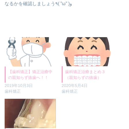
なるかを確認しましょう٩( ”ω” )و
歯科矯正治療まとめ３
【歯科矯正】矯正治療中
（親知らずの抜歯）
の親知らず抜歯へ！！
2020年5月4日
2019年10月3日
歯科矯正
歯科矯正