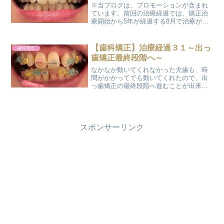
※当ブログは、プロモーションが含まれ
ています。前回の治療経過では、矯正治
療開始から5年が経過する8月で治療が終
了する予定と報告したのですが、もう少
し延長することになりました｡｡｡ と言っ
ても、何かトラブルがあったわけではな
【歯科矯正】治療経過３１～出っ
歯科矯正
いのでご安心くださ...
歯矯正最終段階へ～
なかなか動いてくれなかった犬歯も、時
間がかかってでも動いてくれたので、出
っ歯矯正の最終段階へ進むことが出来ま
したぁ～＼(^o^)／ 歯科矯正治療もすべて
が順調に進むっていうのは、なかなか難
しいですね｡｡｡ それでも特に難しい問題
に直面するこ...
スポンサーリンク