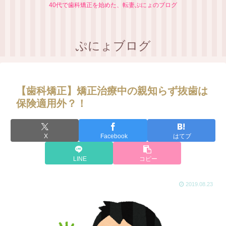
40代で歯科矯正を始めた、転妻ぷにょのブログ
ぷにょブログ
【歯科矯正】矯正治療中の親知らず抜歯は
保険適用外？！
X
Facebook
はてブ
LINE
コピー
2019.08.23