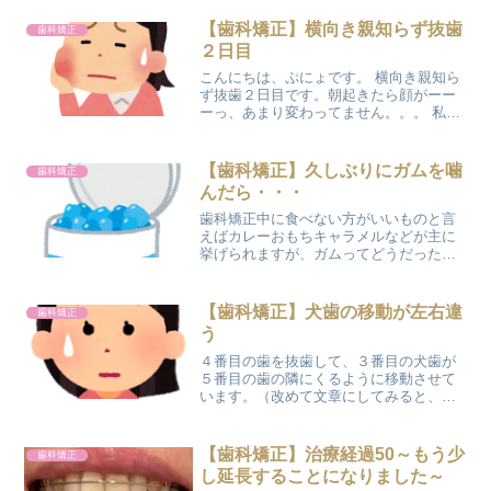
的に引っ込めていく治療になりまし
た。 前回のワイヤー調整から２週間が経
【歯科矯正】横向き親知らず抜歯
歯科矯正
過したころにもブログで報告...
２日目
こんにちは、ぷにょです。 横向き親知ら
ず抜歯２日目です。朝起きたら顔がーー
ーっ、あまり変わってません。。。 私が
アンパンマンになるのを楽しみにしてい
た夫はガッカリしてました(｡-_-｡) 【歯科
矯正】横向き親知らず抜歯２日目の状況
【歯科矯正】久しぶりにガムを噛
歯科矯正
は？１本目...
んだら・・・
歯科矯正中に食べない方がいいものと言
えばカレーおもちキャラメルなどが主に
挙げられますが、ガムってどうだったっ
け？ぷにょ噛むだけだから、きっと大丈
夫。そう思って、ガムを噛んでいた
ら・・・久しぶりにガムを噛んだ
【歯科矯正】犬歯の移動が左右違
歯科矯正
ら・・・矯正治療を始めてから、初め...
う
４番目の歯を抜歯して、３番目の犬歯が
５番目の歯の隣にくるように移動させて
います。（改めて文章にしてみると、矯
正治療ってスゴイ(◎o◎)！） ５番目の歯
にピッタリくっつくまで移動させないと
いけないんですが、まだすき間がありま
【歯科矯正】治療経過50～もう少
歯科矯正
す。右側はかなりく...
し延長することになりました～