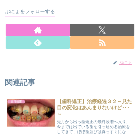
ぷにょをフォローする
ぷにょ
関連記事
【歯科矯正】治療経過３２～見た
歯科矯正
目の変化はあんまりないけど･･･
～
先月から出っ歯矯正の最終段階へ入り、
今までは出ている歯を引っ込める治療を
してきて、ほぼ歯並びは真っすぐになっ
たんですが、今回は歯ぐきも含めて全体