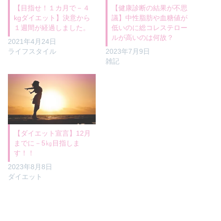
【目指せ！１カ月で－４
【健康診断の結果が不思
kgダイエット】決意から
議】中性脂肪や血糖値が
１週間が経過しました。
低いのに総コレステロー
ルが高いのは何故？
2021年4月24日
ライフスタイル
2023年7月9日
雑記
【ダイエット宣言】12月
までに－5㎏目指しま
す！！
2023年8月8日
ダイエット