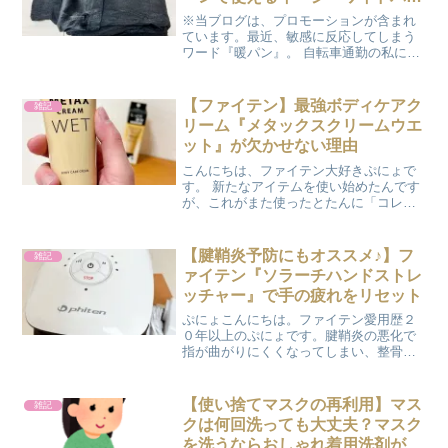
ツ
※当ブログは、プロモーションが含まれ
ています。最近、敏感に反応してしまう
ワード『暖パン』。 自転車通勤の私にと
っては、欠かせないのが『暖パン』なん
ですが、よく履いているのがワークマン
の『暖パン』。夫が履き始めたワークマ
【ファイテン】最強ボディケアク
雑記
ンの暖パンがめっちゃ暖...
リーム『メタックスクリームウエ
ット』が欠かせない理由
こんにちは、ファイテン大好きぷにょで
す。 新たなアイテムを使い始めたんです
が、これがまた使ったとたんに「コレす
ごっ！！」と言ってしまうほどのアイテ
ムだったので紹介したいと思いま
す。 『メタックスクリーム』や『メタッ
【腱鞘炎予防にもオススメ♪】フ
雑記
クスローション』は以前から...
ァイテン『ソラーチハンドストレ
ッチャー』で手の疲れをリセット
ぷにょこんにちは。ファイテン愛用歴２
０年以上のぷにょです。腱鞘炎の悪化で
指が曲がりにくくなってしまい、整骨院
で電気治療をしてもらってたんですが
（その後、手術することになりました
が｡｡｡）できるだけ自分でもマッサージを
【使い捨てマスクの再利用】マス
雑記
したほうが良いということ...
クは何回洗っても大丈夫？マスク
を洗うならおしゃれ着用洗剤がオ