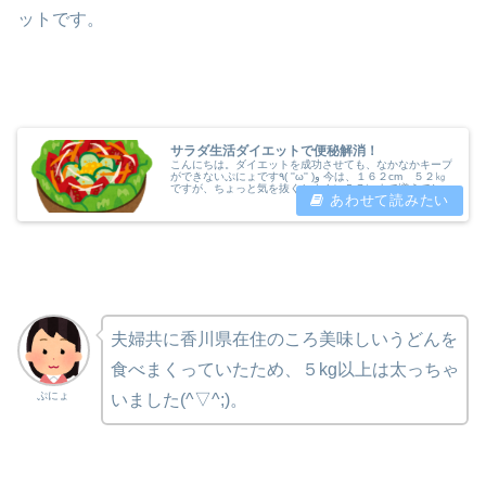
ットです。
サラダ生活ダイエットで便秘解消！
こんにちは。ダイエットを成功させても、なかなかキープ
ができないぷにょです٩( ''ω'' )و 今は、１６２cm ５２㎏
ですが、ちょっと気を抜くとすぐに５７㎏まで増えてしま
います💦 以前に成功したナチュラルガーデンの『ファス
ティープラセンタ...
夫婦共に香川県在住のころ美味しいうどんを
食べまくっていたため、５kg以上は太っちゃ
ぷにょ
いました(^▽^;)。