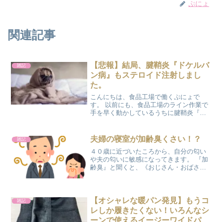
ぷにょ
関連記事
【悲報】結局、腱鞘炎『ドケルバ
雑記
ン病』もステロイド注射しまし
た。
こんにちは、食品工場で働くぷにょで
す。 以前にも、食品工場のライン作業で
手を早く動かしているうちに腱鞘炎『バ
ネ指』の症状が出て、《ステロイド注
射》を人差し指と中指に打ってもらいま
した。 その後は痛みも消えて、すこぶる
夫婦の寝室が加齢臭くさい！？
雑記
調子よくライン作業が出来...
４０歳に近づいたころから、自分の匂い
や夫の匂いに敏感になってきます。 『加
齢臭』と聞くと、《おじさん・おばさ
ん》のイメージが強いですが、ではいつ
から《おじさん・おばさん》になるので
しょうか？ 兄弟に子供ができて、『おじ
さん・おばさん』と呼ば...
【オシャレな暖パン発見】もうコ
雑記
レしか履きたくない！いろんなシ
ーンで使えるイージーワイドパン