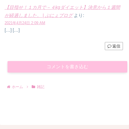
【目指せ！１カ月で－４kgダイエット】決意から１週間
が経過しました。 | ぷにょブログ
より:
2021年4月24日 2:09 AM
[…] […]
返信
コメントを書き込む
ホーム
雑記