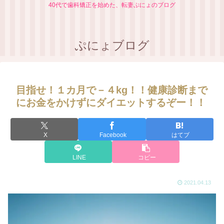
40代で歯科矯正を始めた、転妻ぷにょのブログ
ぷにょブログ
目指せ！１カ月で－４kg！！健康診断まで
にお金をかけずにダイエットするぞー！！
X
Facebook
はてブ
LINE
コピー
2021.04.13