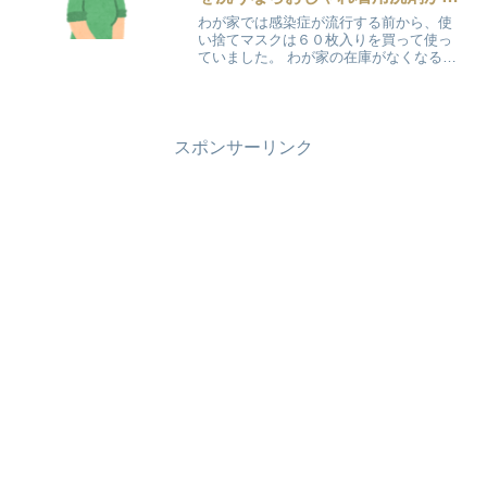
ススメ
わが家では感染症が流行する前から、使
い捨てマスクは６０枚入りを買って使っ
ていました。 わが家の在庫がなくなる前
には、またマスクも手に入るだろうと思
っていましたが、そうもいかなそうで
す・・・💦 まわりの人から、マスクを洗
って再利用しているとい...
スポンサーリンク