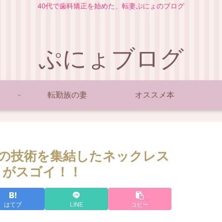
40代で歯科矯正を始めた、転妻ぷにょのブログ
ぷにょブログ
転勤族の妻
オススメ本
の技術を集結したネックレス
O』がスゴイ！！
はてブ
LINE
コピー