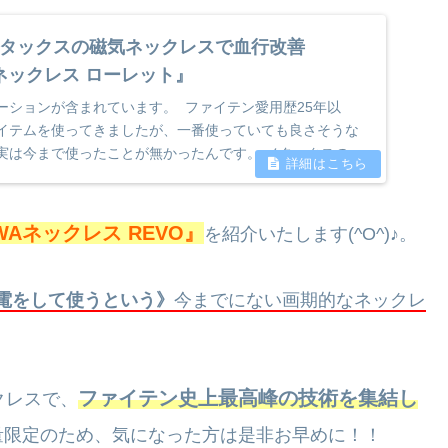
タックスの磁気ネックレスで血行改善
気ネックレス ローレット』
ーションが含まれています。 ファイテン愛用歴25年以
イテムを使ってきましたが、一番使っていても良さそうな
実は今まで使ったことが無かったんです。 メタックスのボ
.
WA
ネックレス
REVO』
を紹介いたします(^O^)♪。
電をして使うという》
今までにない画期的なネックレ
ファイテン史上最高峰の技術を集結し
クレスで、
量限定のため、気になった方は是非お早めに！！