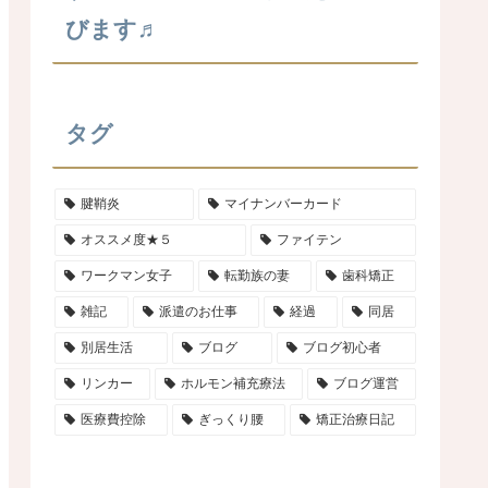
びます♬
タグ
腱鞘炎
マイナンバーカード
オススメ度★５
ファイテン
ワークマン女子
転勤族の妻
歯科矯正
雑記
派遣のお仕事
経過
同居
別居生活
ブログ
ブログ初心者
リンカー
ホルモン補充療法
ブログ運営
医療費控除
ぎっくり腰
矯正治療日記