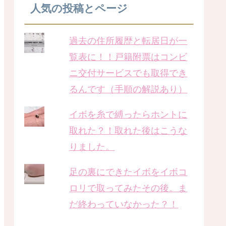
人気の投稿とページ
過去の住所履歴と転居日が一
覧表に！！戸籍附票はコンビ
ニ交付サービスでも取得でき
るんです（手順の解説あり）
イボを糸で縛ったらホントに
取れた？！取れた後はこうな
りました。
足の裏にできたイボをイボコ
ロリで取ってみたその後。ま
だ終わっていなかった？！