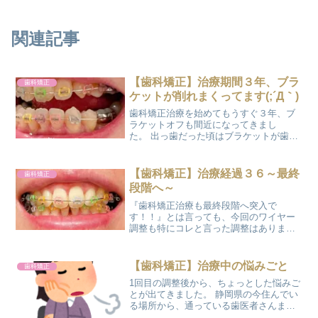
関連記事
【歯科矯正】治療期間３年、ブラ
歯科矯正
ケットが削れまくってます(;´Д｀)
歯科矯正治療を始めてもうすぐ３年、ブ
ラケットオフも間近になってきまし
た。 出っ歯だった頃はブラケットが歯に
当たることもなかったから、ブラケット
が傷つくこともカラーモジュール(カラー
ゴム）が外れてしまうこともなかったけ
【歯科矯正】治療経過３６～最終
歯科矯正
ど、歯並びが整ってくると...
段階へ～
『歯科矯正治療も最終段階へ突入で
す！！』とは言っても、今回のワイヤー
調整も特にコレと言った調整はありませ
んでした。 今回は、オメガループのワイ
ヤーを通常のワイヤーに交換して終了と
なりました。ちなみに前回のワイヤー調
【歯科矯正】治療中の悩みごと
歯科矯正
整も、歯が戻らないように現...
1回目の調整後から、ちょっとした悩みご
とが出てきました。 静岡県の今住んでい
る場所から、通っている歯医者さんまで
の通院時間は約３時間！ すぐに診てもら