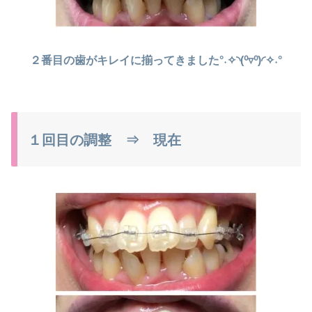
２番目の歯がキレイに揃ってきました°˖✧◝(⁰▿⁰)◜✧˖°
１回目の調整 ⇒ 現在