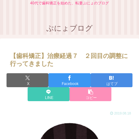
40代で歯科矯正を始めた、転妻ぷにょのブログ
ぷにょブログ
【歯科矯正】治療経過７ ２回目の調整に
行ってきました
X
Facebook
はてブ
LINE
コピー
2019.08.18