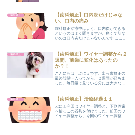
うわけにもいきません・・・(>_<) 【歯科
矯正】治療中の悩み ①歯ぐきからの出
血前歯のガ...
【歯科矯正】口内炎だけじゃな
歯科矯正
い、口内の痛み
歯科矯正治療中はよく、口内炎ができる
というのはよく聞きますが、痛くて切な
いのは口内炎だけじゃないんです ここ数
カ月、ワイヤー調整後になぜか痛くなる
ところがあります。 それは『舌』です。
舌の側面が、ものすごく痛くなってしま
【歯科矯正】ワイヤー調整から２
歯科矯正
うんです。 舌の側面...
週間。前歯に変化はあったの
か？！
こんにちは、ぷにょです。出っ歯矯正の
最終段階へ入ってから、２週間が経ちま
した。毎日鏡で見ている分には大きな変
化はそうないかとは思いましたが、ワイ
ヤー調整直後からと現在で、写真で比べ
てみることに(^O^)♪前歯に変化はあった
【歯科矯正】治療経過１１
歯科矯正
のでしょうか？！ワ...
ぷにょ今回はワイヤー調整と、下側奥歯
へ輪っこの器具を付けました。前回のワ
イヤー調整から、今回のワイヤー調整ま
での期間は、不思議なほど痛みがありま
せんでした。 痛みがないと動いた感があ
りませんが、実際に写真で見比べてみる