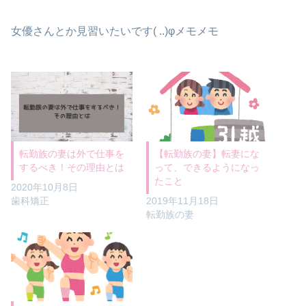
女優さんとか見習いたいです( ..)φメモメモ
転勤族の妻は外で仕事を
【転勤族の妻】転妻にな
するべき！その理由とは
って、できるようになっ
たこと
2020年10月8日
歯科矯正
2019年11月18日
転勤族の妻