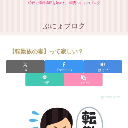
40代で歯科矯正を始めた、転妻ぷにょのブログ
ぷにょブログ
【転勤族の妻】って寂しい？
X
Facebook
はてブ
LINE
コピー
2019.07.21