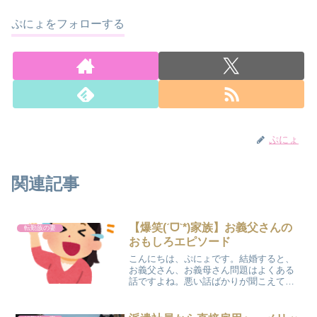
ぷにょをフォローする
ぷにょ
関連記事
【爆笑(ˊᗜˋ*)家族】お義父さんの
転勤族の妻
おもしろエピソード
こんにちは、ぷにょです。結婚すると、
お義父さん、お義母さん問題はよくある
話ですよね。悪い話ばかりが聞こえてき
てしまいますが、悪いことばかりじゃな
い、笑っちゃうことだってあったはずで
す。ということで、今回は《こんなお義