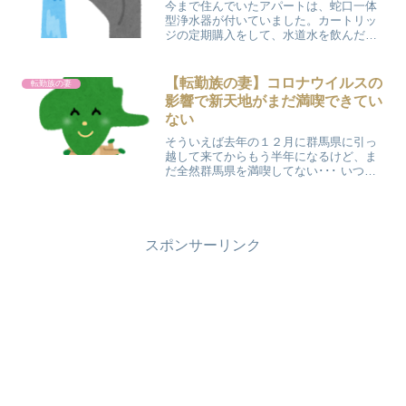
今まで住んでいたアパートは、蛇口一体
型浄水器が付いていました。カートリッ
ジの定期購入をして、水道水を飲んだ
り、お料理などに使っていました。 今回
のアパートには付いていません。水道水
をそのまま飲むって大丈夫なのかな？と
【転勤族の妻】コロナウイルスの
転勤族の妻
ちょっと心配になってしま...
影響で新天地がまだ満喫できてい
ない
そういえば去年の１２月に群馬県に引っ
越して来てからもう半年になるけど、ま
だ全然群馬県を満喫してない･･･ いつも
のパターンでいえば、引越し後に私の仕
事が決まって落ち着いたら、夫婦一緒の
休日にはいろんなところへ出掛けてま
す。 今回も仕事が決ま...
スポンサーリンク