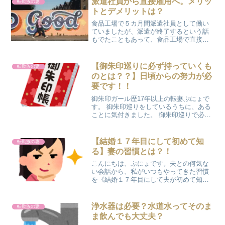
派遣社員から直接雇用へ。メリッ
転勤族の妻
父さんもいるんだよ♬︎お...
トとデメリットは？
食品工場で５カ月間派遣社員として働い
ていましたが、派遣が終了するという話
もでたこともあって、食品工場で直接働
くことに決めました。派遣社員から直接
雇用へ。メリットは？直接雇用になる最
大のメリットは、仕事を打ち切られるこ
【御朱印巡りに必ず持っていくも
転勤族の妻
とがない安心感いつ打ち切...
のとは？？】日頃からの努力が必
要です！！
御朱印ガール歴17年以上の転妻ぷにょで
す。 御朱印巡りをしているうちに、ある
ことに気付きました。 御朱印巡りで必ず
行うことがあるんですが、その時にある
か、ないかを確認していました。あれば
ラッキー、なければ語呂合わせ
【結婚１７年目にして初めて知
転勤族の妻
で・・・ さて、それは何で...
る】妻の習慣とは？！
こんにちは、ぷにょです。夫との何気な
い会話から、私がいつもやってきた習慣
を《結婚１７年目にして夫が初めて知
る》という出来事がありました(*^_^*)こ
の前買った靴、もう履いた？ううん。ま
だだよ。明日から履こうと思って。。。
浄水器は必要？水道水ってそのま
転勤族の妻
なんで？明日は【大...
ま飲んでも大丈夫？