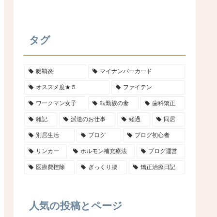
タグ
腱鞘炎
マイナンバーカード
オススメ度★５
ファイテン
ワークマン女子
転勤族の妻
歯科矯正
雑記
派遣のお仕事
経過
同居
別居生活
ブログ
ブログ初心者
リンカー
ホルモン補充療法
ブログ運営
医療費控除
ぎっくり腰
矯正治療日記
人気の投稿とページ