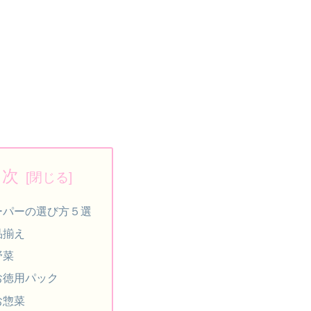
目次
ーパーの選び方５選
品揃え
野菜
お徳用パック
お惣菜