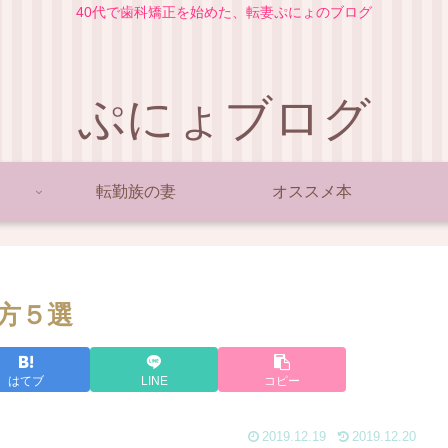
40代で歯科矯正を始めた、転妻ぷにょのブログ
ぷにょブログ
転勤族の妻
オススメ本
方５選
はてブ
LINE
コピー
2019.12.19
2019.12.20