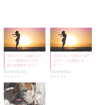
【ダイエット記録】ダイ
【ダイエット宣言】12月
エット開始から1カ月。
までに－5㎏目指しま
思わぬ理由で−2㎏？！
す！！
2023年9月16日
2023年8月8日
ダイエット
ダイエット