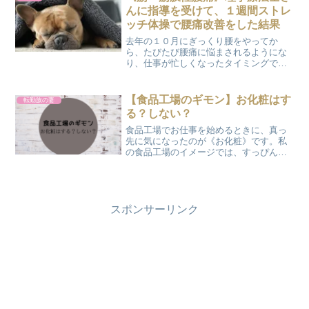
リットもたくさんある...
んに指導を受けて、１週間ストレ
ッチ体操で腰痛改善をした結果
去年の１０月にぎっくり腰をやってか
ら、たびたび腰痛に悩まされるようにな
り、仕事が忙しくなったタイミングで強
い腰痛が出てしまいました。 整形外科で
診察してもらうと《筋・筋膜性腰痛》と
診断されました。 理学療法士さんから指
【食品工場のギモン】お化粧はす
転勤族の妻
導を受けて、毎日腹式呼...
る？しない？
食品工場でお仕事を始めるときに、真っ
先に気になったのが《お化粧》です。私
の食品工場のイメージでは、すっぴん！
そこで工場見学へ行ったときに、質問し
てみました。ぷにょお化粧はしてもいい
のですか？落ちない化粧だったら大丈夫
ですよ。落ちない化粧＝ウ...
スポンサーリンク