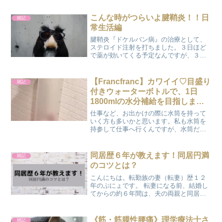
メなアイテムを紹介していきたいと思い
ます(^O^)/気になる体臭対策『サプリメン
こんな時がつらいよ腱鞘炎！！日
雑記
ト』で対抗「...
常生活編
腱鞘炎『ドケルバン病』の治療として、
ステロイド注射を打ちました。３日ほど
で薬が効いてくる予定なんですが、３日
目の今のことろ変化なし･･･(￣▽￣;) 利
き手の右手が腱鞘炎になってしまったの
で、今まではフツーにやっていたことを
【Francfranc】カワイイ♡目盛り
雑記
痛みを我慢しなが...
付きウォーターボトルで、1日
1800mlの水分補給を目指しま
す！！
仕事など、お出かけの際に水筒を持って
いく方も多いかと思います。私も水筒を
持参して仕事へ行くんですが、水筒だと
500mlしか入らないそれ以上の容量になる
と、かさばる・重い これから更に熱くな
る季節「なにかもっと良いモノはないか
同居歴６年が教えます！同居円満
雑記
な～」と探してみ...
のコツとは？
こんにちは。転勤族の妻（転妻）歴１２
年のぷにょです。 転妻になる前、結婚し
てからの約６年間は、夫の両親と同居し
ていました。食事も一緒の完全な同居で
す。 同居というと『大変だからイヤ』と
思う人が多いかもしれませんが、実はメ
《筋・筋膜性腰痛》理学療法士さ
雑記