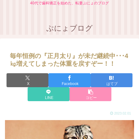
40代で歯科矯正を始めた、転妻ぷにょのブログ
ぷにょブログ
毎年恒例の『正月太り』が未だ継続中･･･4
㎏増えてしまった体重を戻すぞー！！
X
Facebook
はてブ
LINE
コピー
2023.02.01