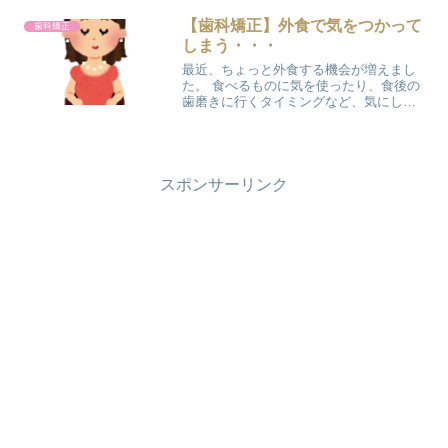
歯が動いたことによって骨が出てきちゃ
ったのかと思いました(;^_^Aよく見ると
【歯科矯正】外食で気をつかって
歯科矯正
骨ではなく、デキモノ...
しまう・・・
最近、ちょっと外食する機会が増えまし
た。 食べるものに気を使ったり、食後の
歯磨きに行くタイミングなど、気にしち
ゃうことがいっぱいあります(;^_^A 一緒
に食事に行く人によっても変わってくる
ものです。。。 気を使わなくていい友人
よく一緒に食...
スポンサーリンク