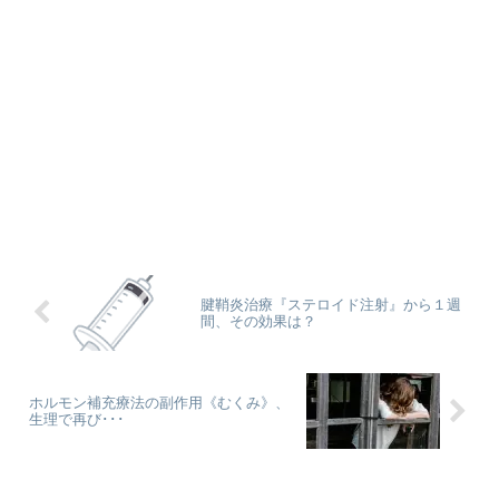
腱鞘炎治療『ステロイド注射』から１週
間、その効果は？
ホルモン補充療法の副作用《むくみ》、
生理で再び･･･