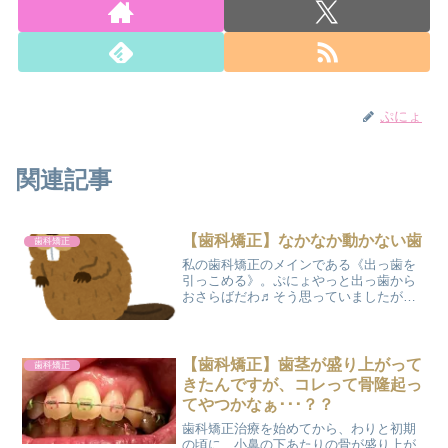
ぷにょ
関連記事
【歯科矯正】なかなか動かない歯
歯科矯正
私の歯科矯正のメインである《出っ歯を
引っこめる》。ぷにょやっと出っ歯から
おさらばだわ♬そう思っていましたが、
この《出っ歯を引っこめる》ための前段
階で停滞してしまいました。。。今まで
あんなに順調に進んでいたのに・・・な
ぜか２カ月前から急に動き...
【歯科矯正】歯茎が盛り上がって
歯科矯正
きたんですが、コレって骨隆起っ
てやつかなぁ･･･？？
歯科矯正治療を始めてから、わりと初期
の頃に、小鼻の下あたりの骨が盛り上が