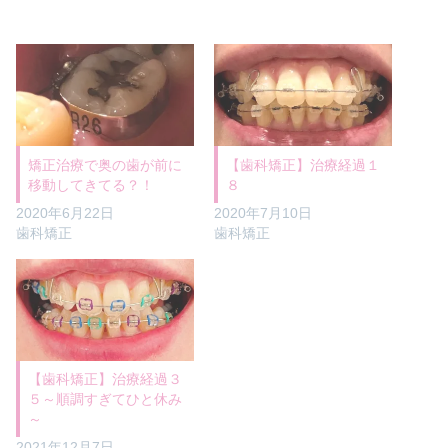
矯正治療で奥の歯が前に
【歯科矯正】治療経過１
移動してきてる？！
８
2020年6月22日
2020年7月10日
歯科矯正
歯科矯正
【歯科矯正】治療経過３
５～順調すぎてひと休み
～
2021年12月7日