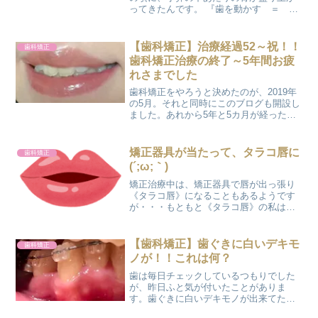
ってきたんです。 『歯を動かす ＝ 骨
も動く』 痛いわけでもないし、当たり前
な出来事としてまったく気にしていませ
んでした。 鼻をかむときや、洗顔してい
【歯科矯正】治療経過52～祝！！
歯科矯正
るときに骨を感じる...
歯科矯正治療の終了～5年間お疲
れさまでした
歯科矯正をやろうと決めたのが、2019年
の5月。それと同時にこのブログも開設し
ました。あれから5年と5カ月が経ったわ
けですが、月日が過ぎるのはホントにあ
っという間ですね｡｡｡ 矯正治療の経過報
告も、なんと52回目となりました！！ 52
矯正器具が当たって、タラコ唇に
歯科矯正
回の経...
(´;ω;｀)
矯正治療中は、矯正器具で唇が出っ張り
《タラコ唇》になることもあるようです
が・・・もともと《タラコ唇》の私は、
もっとヒドイ《タラコ唇》になるときが
あります(笑)唇に矯正器具が当たって口内
炎に・・・いつも矯正器具が当たってい
【歯科矯正】歯ぐきに白いデキモ
歯科矯正
るのに、なぜか口内炎...
ノが！！これは何？
歯は毎日チェックしているつもりでした
が、昨日ふと気が付いたことがありま
す。歯ぐきに白いデキモノが出来てたん
です！！矯正治療をしていることから、