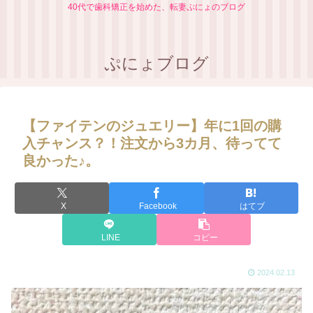
40代で歯科矯正を始めた、転妻ぷにょのブログ
ぷにょブログ
【ファイテンのジュエリー】年に1回の購
入チャンス？！注文から3カ月、待ってて
良かった♪。
X
Facebook
はてブ
LINE
コピー
2024.02.13