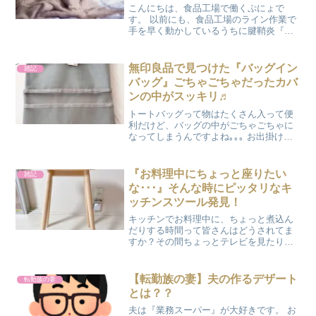
こんにちは、食品工場で働くぷにょで
す。 以前にも、食品工場のライン作業で
手を早く動かしているうちに腱鞘炎『バ
ネ指』の症状が出て、《ステロイド注
射》を人差し指と中指に打ってもらいま
した。 その後は痛みも消えて、すこぶる
無印良品で見つけた『バッグイン
雑記
調子よくライン作業が出来...
バッグ』ごちゃごちゃだったカバ
ンの中がスッキリ♬
トートバッグって物はたくさん入って便
利だけど、バッグの中がごちゃごちゃに
なってしまうんですよね｡｡｡ お出掛けす
る前には、トートバッグの中身は財布、
リップクリーム、スマホに家と車の
鍵。 ちょっとしたお買い物だとバッグの
『お料理中にちょっと座りたい
雑記
中にどんどん入れちゃう...
な･･･』そんな時にピッタリなキ
ッチンスツール発見！
キッチンでお料理中に、ちょっと煮込ん
だりする時間って皆さんはどうされてま
すか？その間ちょっとテレビを見たりス
マホをいじったりで、キッチンから離れ
たりしちゃいませんか？ そうすると時間
を忘れて煮込みすぎたり、最悪焦がして
【転勤族の妻】夫の作るデザート
転勤族の妻
しまったり…年を重ねる...
とは？？
夫は『業務スーパー』が大好きです。 お