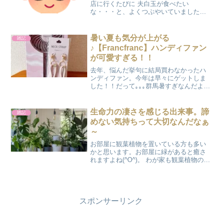
店に行くたびに 夫白玉が食べたい
な・・・と、よくつぶやいていましたが
（☞作ってアピール）、私が「うん」と
言わないので、とうとう自分で作る決心
をしたようです。 白玉とあんこを買って
暑い夏も気分が上がる
雑記
きて、白玉ぜんざいを作る...
♪【Francfranc】ハンディファン
が可愛すぎる！！
去年、悩んだ挙句に結局買わなかったハ
ンディファン。今年は早々にゲットしま
した！！だって｡｡｡群馬暑すぎなんだよ
――――！！ それはさてお
き。 Francfrancのハンディファンもいろ
んな種類があるんですよね。じつは今年
生命力の凄さを感じる出来事。諦
雑記
購入を考えていたのは...
めない気持ちって大切なんだなぁ
～
お部屋に観葉植物を置いている方も多い
かと思います。お部屋に緑があると癒さ
れますよね(^O^)。 わが家も観葉植物の
『クワズイモ』を育てているんですが、
エアコンの風が当たってたことで葉っぱ
の数が徐々に減り、弱々しくなってしま
いました。 ＼『ク...
スポンサーリンク