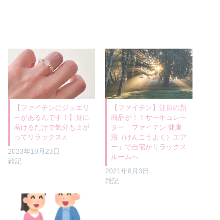
【ファイテンにジュエリ
【ファイテン】注目の新
ーがあるんです！】身に
商品が！！サーキュレー
着けるだけで気分も上が
ター「ファイテン 健康
ってリラックス♬
浴（けんこうよく）エア
ー」で自宅がリラックス
2023年10月23日
ルームへ
雑記
2021年8月3日
雑記