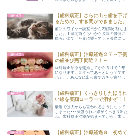
ときもありますが...）だいたい1ヶ月に
0.5ミリ～1ミリ動くそうですが、主に動
くのはワイヤー調整後なんだと勝手なイ
【歯科矯正】さらに出っ歯を下げ
歯科矯正
メージを持っ...
るための、すき間ができました。
前回のワイヤー調整日から2週間が経ちま
した。１週間前くらいから犬歯の骨側に
痛みが出て、たまに襲ってくる激痛に耐
えながら過ごしてきました。 『最近は痛
みがなくて、寂しいくらい』なんて矯正
歯科の先生に言ってたのに。やっぱり痛
【歯科矯正】治療経過２７～下側
歯科矯正
いのは嫌なものです...
の歯並び完了間近？！～
歯科矯正治療を開始してから６月で２年
になります。２年ってあっという間です
ねぇ｡｡｡ あんなに出っ歯でガチャ歯だっ
たのが、もう歯並びを整えるのも完了間
近になってきましたよ～＼(^o^)／ヤッタ
ー それでは今回のワイヤー調整の報告で
【歯科矯正】くっきりしたほうれ
歯科矯正
す♬ 上側の...
い線を美顔ローラーで消すぞ！！
最近では夫からも言われるようになって
しまった･･･夫ほうれい線がくっきり出た
ね。歯科矯正治療が始まってから、歯並
びが変わっていくのが面白いらしく、毎
日私の口元をまじまじと見てきます。 そ
んな夫の放ったひとこと。自覚はしてい
【歯科矯正】治療経過８ 初めて
歯科矯正