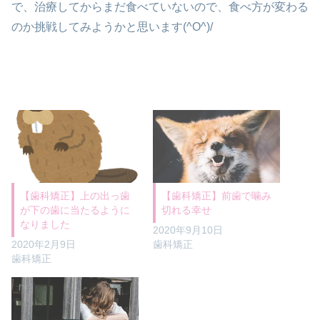
で、治療してからまだ食べていないので、食べ方が変わる
のか挑戦してみようかと思います(^O^)/
【歯科矯正】上の出っ歯
【歯科矯正】前歯で噛み
が下の歯に当たるように
切れる幸せ
なりました
2020年9月10日
2020年2月9日
歯科矯正
歯科矯正