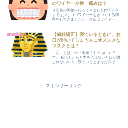
たものの、やっぱり...
のワイヤー交換 痛みは？
３回目の調整へ行ってきました(^O^)/ 今
までは少しづつワイヤーをきつくする調
整をしてきましたが、今回はワイヤーを
交換しての調整でした。 どんな感じで治
療をしているのかは、自分で見ることは
できません。。。 夫に診察室について来
【歯科矯正】寝ているときに、お
歯科矯正
てもらっても...
口が開いてしまう人にオススメな
マスクとは？
こんにちは、出っ歯矯正中のぷにょで
す。 私はもともと力を入れないと口が閉
じれないので、寝ているときはお口ぱっ
かーんで寝ています(笑) そのため、起き
たときは口がカラカラ(T_T) 乾燥する季節
にもなってくると、喉を傷めることもよ
くあります。...
スポンサーリンク