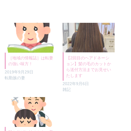
【2回目のヘアドネーシ
［地域の情報誌］は転妻
ョン】髪の毛のカットか
の強い味方！
ら送付方法までお見せい
2019年9月29日
たします
転勤族の妻
2022年9月6日
雑記