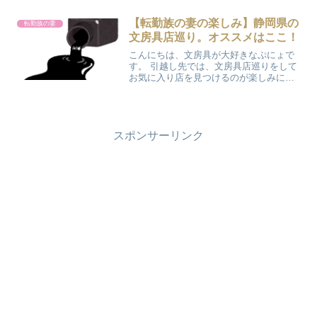
た。時給が良いのにお金が貯まらない時
給が少ないのにお金は貯まる そんな経験
【転勤族の妻の楽しみ】静岡県の
転勤族の妻
をしてきたので、その理...
文房具店巡り。オススメはここ！
こんにちは、文房具が大好きなぷにょで
す。 引越し先では、文房具店巡りをして
お気に入り店を見つけるのが楽しみにな
っています(^O^)♪ 今住んでいる静岡は、
文房具店が多い気がします。 万年筆やガ
ラスペン・インクの種類が豊富なお店だ
ったり、アヒ...
スポンサーリンク