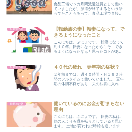
食品工場で５カ月間派遣社員として働い
ていましたが、派遣が終了するという話
もでたこともあって、食品工場で直接働
くことに決めました。派遣社員から直接
雇用へ。メリットは？直接雇用になる最
大のメリットは、仕事を打ち切られるこ
【転勤族の妻】転妻になって、で
転勤族の妻
とがない安心感いつ打ち切...
きるようになったこと
こんにちは、ぷにょです。 転妻になって
約１０年。転妻になったからこそ、でき
るようになったなぁと思ったコトがあり
ます。 それは何かというと・・・ 【転勤
族の妻】一人で飲食店に入れるようにな
った♬今までも、ファーストフードやカ
４０代の疲れ 更年期の症状？
転勤族の妻
フェなどは一人でも...
２年前までは、週４０時間・月１６０時
間のフルタイムで働いていました。 更年
期の体調不良があり、夫の扶養に入れて
もらってからは、週２０～２５時間の短
時間で働いています。 体調不良も安定し
て、職場の人員不足もあり、ここ１カ月
半ほど週３０～４０時...
働いているのにお金が貯まらない
転勤族の妻
理由
こんにちは、ぷにょです。 転妻の私は、
他の人よりも職を転々としていると思い
ます。 土地が変われば時給も違います
が、今までにこんな経験をしてきまし