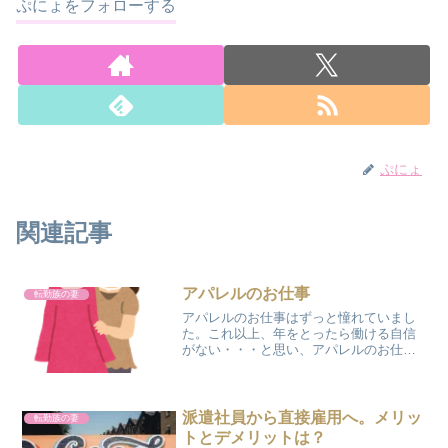
ぷにょをフォローする
ぷにょ
関連記事
アパレルのお仕事
転勤族の妻
アパレルのお仕事はずっと憧れていまし
た。これ以上、年をとったら働ける自信
がない・・・と思い、アパレルのお仕事
に足を踏み入れてみました(^O^) 今までず
っと働いていたスーパーのお仕事には、
身だしなみの規則がありました。身だし
なみの規則髪が肩...
派遣社員から直接雇用へ。メリッ
転勤族の妻
トとデメリットは？