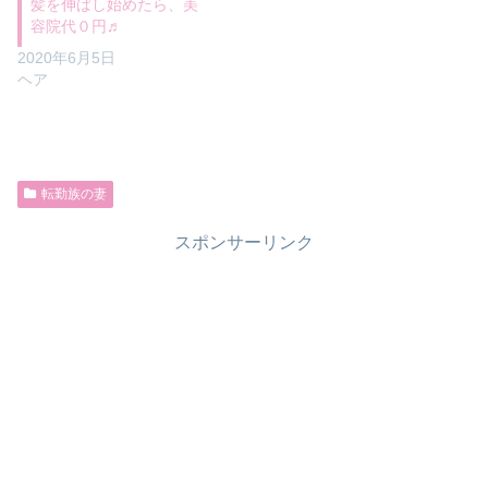
髪を伸ばし始めたら、美
容院代０円♬
2020年6月5日
ヘア
転勤族の妻
スポンサーリンク