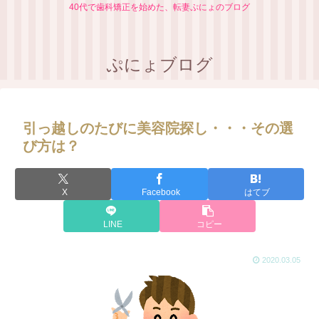
40代で歯科矯正を始めた、転妻ぷにょのブログ
ぷにょブログ
引っ越しのたびに美容院探し・・・その選
び方は？
X
Facebook
はてブ
LINE
コピー
2020.03.05