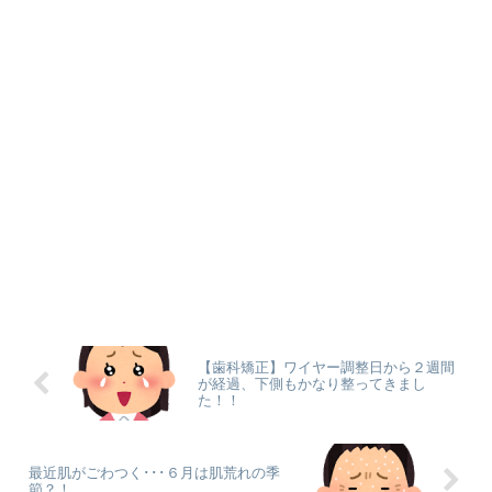
【歯科矯正】ワイヤー調整日から２週間
が経過、下側もかなり整ってきまし
た！！
最近肌がごわつく･･･６月は肌荒れの季
節？！