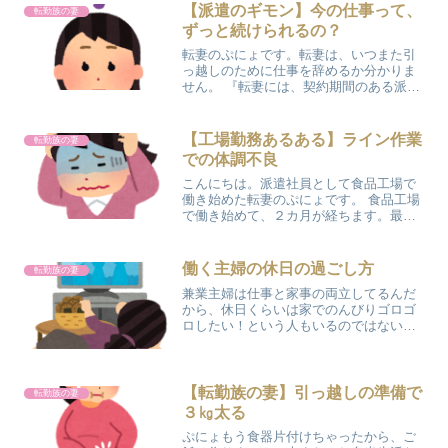
ことが多かったんです。せっかく洗って
【派遣のギモン】今の仕事って、
転勤族の妻
くれたのにハッキリ言うの...
ずっと続けられるの？
転妻のぷにょです。転妻は、いつまた引
っ越しのために仕事を辞めるか分かりま
せん。 『転妻には、契約期間のある派遣
の仕事がむいている。』ということで、
今回初めて食品工場で派遣社員として働
いています。 お仕事が決まるまで、結構
【工場勤務あるある】ライン作業
転勤族の妻
時間がかかりました。...
での体調不良
こんにちは。派遣社員として食品工場で
働き始めた転妻のぷにょです。 食品工場
で働き始めて、２カ月が経ちます。最近
やっと、「少しづつ慣れてきたかな」と
感じるようになりました。 働き始めてか
ら１カ月が経つまでには、かなり体調不
働く主婦の休日の過ごし方
転勤族の妻
良で悩んできました。...
兼業主婦は仕事と家事の両立してるんだ
から、休日くらいは家でのんびりゴロゴ
ロしたい！という人もいるのではないで
しょうか？ 私もその一人でした(^O^)/ 午
前中は掃除・洗濯・買い出し、午後はサ
スペンスドラマを見ながらゴロゴロして
うたた寝、起き...
【転勤族の妻】引っ越しの準備で
転勤族の妻
３㎏太る
ぷにょもう食器片付けちゃったから、ご