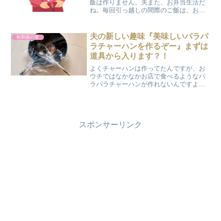
飯は作りません。夫また、お弁当生活だ
ね。毎回引っ越しの間際のご飯は、お弁
当屋さんで買ってくるのがパターンにな
っていました。 しかし、７回目の引っ越
しとなる今回は、早めに食器を片付けて
夫の新しい趣味『美味しいパラパ
転勤族の妻
しまったことと、気にな...
ラチャーハンを作るぞー』まずは
道具から入ります？！
よくチャーハンは作ってたんですが、お
ウチではなかなかお店で食べるようなパ
ラパラチャーハンが作れないんですよ
ね｡ ベチャってなるし、ご飯の塊ができ
ちゃったりして｡｡｡ もう家でチャーハン
を作るのは諦めてました。 その反動もあ
ってか、中華料理店...
スポンサーリンク