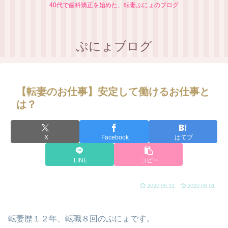
40代で歯科矯正を始めた、転妻ぷにょのブログ
ぷにょブログ
【転妻のお仕事】安定して働けるお仕事と
は？
X
Facebook
はてブ
LINE
コピー
2020.05.31
2020.06.01
転妻歴１２年、転職８回のぷにょです。