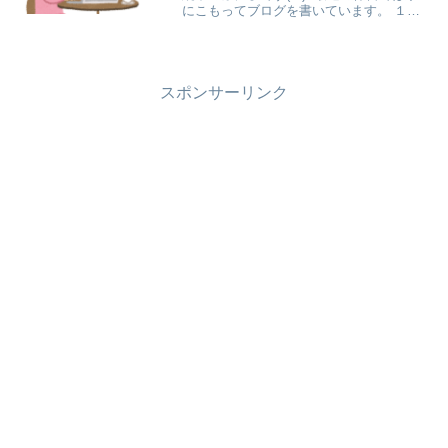
にこもってブログを書いています。 １カ
月の別居生活のときは、図書館によく通
っていました。 学習スペースに一人ずつ
の机があり、背中合わせになっているの
で人目を気に...
スポンサーリンク