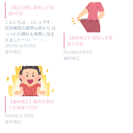
【矯正治療】親知らず抜
歯4日目
こんにちは、ぷにょです。
抗生物質の服用も終わり ほ
っぺたの腫れも無事に治ま
【歯科矯正】親知らず抜
りましたー (﹡ˆ﹀ˆ﹡…
歯３日目
2019年10月10日
歯科矯正
2019年10月9日
歯科矯正
【歯科矯正】横向き親知
らず抜歯５日目
2019年11月9日
歯科矯正