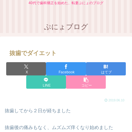
40代で歯科矯正を始めた、転妻ぷにょのブログ
ぷにょブログ
抜歯でダイエット
X
Facebook
はてブ
LINE
コピー
2019.06.10
抜歯してから２日が経ちました
抜歯後の痛みもなく、ムズムズ痒くなり始めました