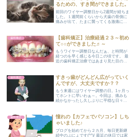
と同...
るための、すき間ができました。
前回のワイヤー調整日から2週間が経ちま
した。１週間前くらいから犬歯の骨側に
痛みが出て、たまに襲ってくる激痛に耐
えながら過ごしてきました。 『最近は痛
みがなくて、寂しいくらい』なんて矯正
歯科の先生に言ってたのに。やっぱり痛
【歯科矯正】治療経過２３～初め
歯科矯正
いのは嫌なものです...
て○○ができました♬～
もうワイヤー調整日なんだぁ、と時間が
経つのを早く感じる今日この頃です。 最
近の歯科矯正治療ではあまり見た目の変
化が感じられなくなってきて（かなり歯
並びが整ってきて）、ワイヤー調整後の
痛みもほとんどないので、『今度はカラ
すきっ歯がどんどん広がっていく
歯科矯正
ーモジュール何色にしよ...
んですが、大丈夫ですか？？
もう来週にはワイヤー調整の日。1ヶ月っ
てホントに早いわぁ～。今回は、痛みも
続かなかったし久しぶりに平穏な日々を
過ごせて良かった(´▽｀*)そしてこの１カ
月の間にすきっ歯がさらに拡大。「あと
もう少し引っ込めたいね」なんて言って
憧れの【カフェでパソコン】しち
歯科矯正
たから、こんなに...
ゃいました♪
ブログを始めてから２カ月、毎日更新継
続中のぷにょです(^^)/ 最近の休日では家