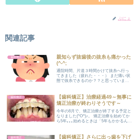
ぷにょ
関連記事
親知らず抜歯後の抜糸も痛かった
歯科矯正
(^-^;
通院時間、片道３時間かけて抜糸へ行っ
てきました（疲れた・・・） まだ痛い状
態で抜糸できるのか？？と思っていまし
たが 簡単に抜糸されました(*^_^*) 親知ら
ず抜歯後の抜糸の感想は・・・ちょっ
と、チクってするからねー。はい。（痛
【歯科矯正】治療経過49～無事に
歯科矯正
いのが怖いの...
矯正治療が終わりそうです～
今年の8月で、矯正治療が終了する予定と
なりました(^O^)♪。 矯正治療を始めてか
ら5年｡｡｡始めるときは「5年もかかるん
だ･･･」と思ったけど、こうして終了が見
えてくると「あっという間の5年だった
な」という思いです。 矯正治療を始める
【歯科矯正】さらに出っ歯を下げ
歯科矯正