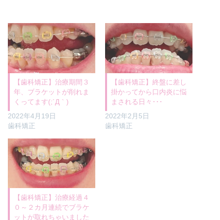
【歯科矯正】治療期間３
【歯科矯正】終盤に差し
年、ブラケットが削れま
掛かってから口内炎に悩
くってます(;´Д｀)
まされる日々･･･
2022年4月19日
2022年2月5日
歯科矯正
歯科矯正
【歯科矯正】治療経過４
０～２カ月連続でブラケ
ットが取れちゃいました