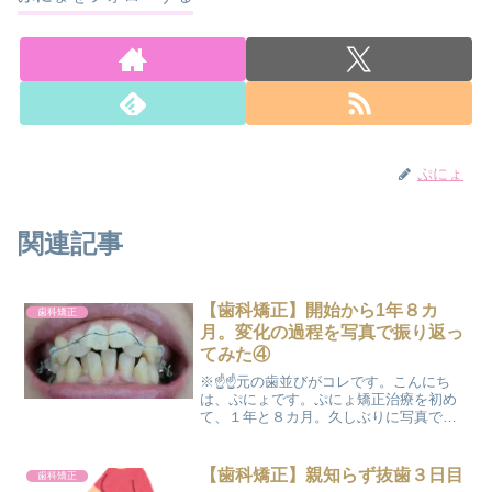
ぷにょ
関連記事
【歯科矯正】開始から1年８カ
歯科矯正
月。変化の過程を写真で振り返っ
てみた④
※☝☝元の歯並びがコレです。こんにち
は、ぷにょです。ぷにょ矯正治療を初め
て、１年と８カ月。久しぶりに写真で振
り返ってみたいと思います♬ 前回の『写
真で振り返ってみた③』では、出っ歯を
引っ込める治療に入り、徐々に真っすぐ
【歯科矯正】親知らず抜歯３日目
歯科矯正
になってきたところまで...