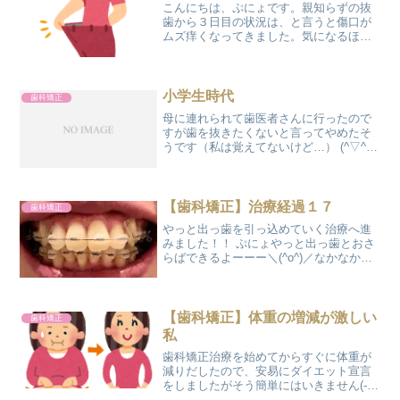
こんにちは、ぷにょです。親知らずの抜
歯から３日目の状況は、と言うと傷口が
ムズ痒くなってきました。気になるほっ
ぺたの腫れは、まだ治まっておりません
(´TωT｀)でも随分マシになりました！お
出かけできるレベルです！（本人が気に
しなければ(笑)）...
小学生時代
歯科矯正
母に連れられて歯医者さんに行ったので
すが歯を抜きたくないと言ってやめたそ
うです（私は覚えてないけど…） (^▽^;)
出っ歯のことでいじられていたからこれ
以上は…って思ったのかもしれない今で
も夫からいじられてますけどね((+_+))次
は二十歳...
【歯科矯正】治療経過１７
歯科矯正
やっと出っ歯を引っ込めていく治療へ進
みました！！ ぷにょやっと出っ歯とおさ
らばできるよーーー＼(^o^)／なかなか犬
歯が後ろへさがってくれなくて、３カ月
ほど治療が延びていました💦 結局、完全
には後ろにさがりきらなかったんだけ
ど、かなりさがっ...
【歯科矯正】体重の増減が激しい
歯科矯正
私
歯科矯正治療を始めてからすぐに体重が
減りだしたので、安易にダイエット宣言
をしましたがそう簡単にはいきません(-_-
メ) ブラケット装着からなんと３㎏増量し