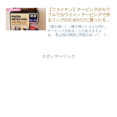
てしまいました( ;∀;) 【歯科矯正】減量ポ
イント歯科矯正中の最大の減量ポイント
【ファイテン】テーピングがカラ
歯科矯正
は、...
フルでカワイイ♬テーピングで作
るリングのためだけに買ったモ
ノ。
《腰が痛い》《膝が痛い》そんな時に、
テーピングを貼ることがありますよ
ね。 私は指の関節に問題があって、ファ
イテン効果を期待してテーピングを貼っ
たりしてたんですが、濡れると剥がれち
ゃうっていう悩みがありました。 そんな
時によく顔を出しているフ...
スポンサーリンク